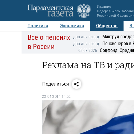
Издание
Федерального Собран
Российской Федераци
Политика
Экономика
Общество
В
Все о пенсиях
Фото
Авторы
Персоны
Мнения
Регионы
Минтруд предло
два дня назад
Пенсионеров в 
два дня назад
в России
Соцфонд: Средня
05.08.2026
Реклама на ТВ и рад
Поделиться
22.04.2014 14:52