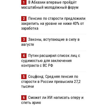
В Абхазии впервые пройдёт
1
масштабный молодёжный форум
Пенсию по старости предложили
2
закрепить на уровне не ниже 40% от
заработка
Законы, вступающие в силу в
3
августе
Путин расширил список лиц с
4
судимостью для заключения
контракта с ВС РФ
Соцфонд: Средняя пенсия по
5
старости в России превысила 27,2
тысячи
Сможет ли ИИ написать оперу и
6
спеть арию