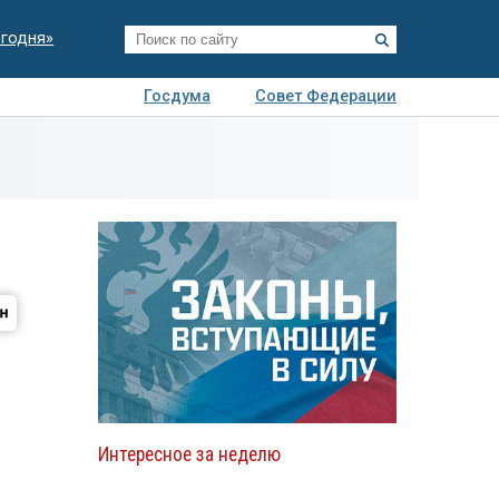
егодня»
Госдума
Совет Федерации
я
Авто
Недвижимость
Технологии
иза
Интересное за неделю