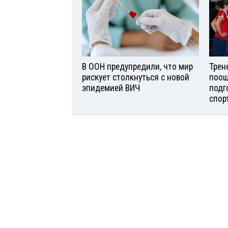
В ООН предупредили, что мир
Трен
рискует столкнуться с новой
поощ
эпидемией ВИЧ
подг
спор