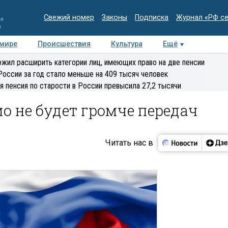
Свежий номер
Законы
Подписка
Журнал «РФ с
ия
и
 мире
Происшествия
Культура
Ещё
Медиацентр
Интервью
Колумнисты
Делова
жил расширить категории лиц, имеющих право на две пенсии
эксперт
России за год стало меньше на 409 тысяч человек
я пенсия по старости в России превысила 27,2 тысячи
ио не будет громче передач
Читать нас в