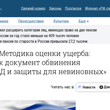
Свежий номер
Законы
Подписка
Журнал «РФ с
ия
и
 мире
Происшествия
Культура
Ещё
Медиацентр
Интервью
Колумнисты
Делова
ил расширить категории лиц, имеющих право на две пенсии
эксперт
оссии за год стало меньше на 409 тысяч человек
я пенсия по старости в России превысила 27,2 тысячи
Методика оценки ущерба:
ак документ обвинения
Д и защиты для невиновных»
Читать нас в