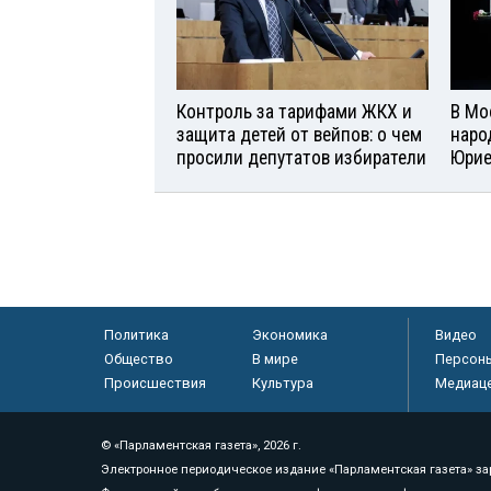
Контроль за тарифами ЖКХ и
В Мо
защита детей от вейпов: о чем
наро
просили депутатов избиратели
Юри
Политика
Экономика
Видео
Общество
В мире
Персон
Происшествия
Культура
Медиац
© «Парламентская газета», 2026 г.
Электронное периодическое издание «Парламентская газета» за