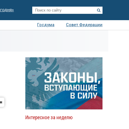
егодня»
Госдума
Совет Федерации
я
Авто
Недвижимость
Технологии
иза
Интересное за неделю