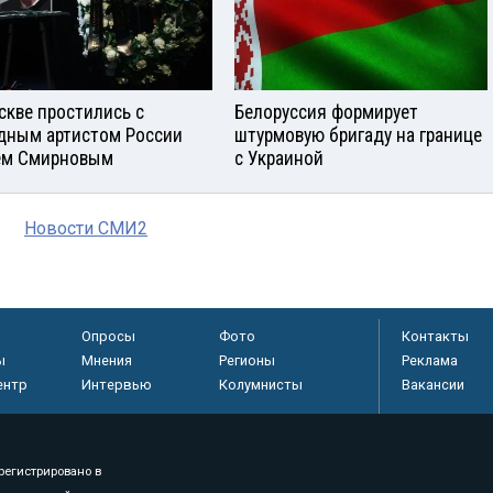
скве простились с
Белоруссия формирует
дным артистом России
штурмовую бригаду на границе
ем Смирновым
с Украиной
Новости СМИ2
Опросы
Фото
Контакты
ы
Мнения
Регионы
Реклама
ентр
Интервью
Колумнисты
Вакансии
регистрировано в