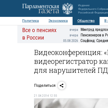
Издание
Федерального Собран
Российской Федераци
Политика
Экономика
Общество
В
Все о пенсиях
Фото
Авторы
Персоны
Мнения
Регионы
Минтруд предлож
вчера
Пенсионеров в Р
вчера
в России
Соцфонд: Средня
05.08.2026
Видеоконференция: «
видеорегистратор к
для нарушителей ПД
Поделиться
21.04.2014 12:55