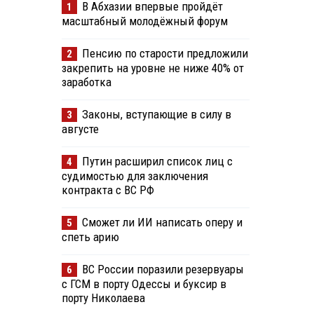
В Абхазии впервые пройдёт
1
масштабный молодёжный форум
Пенсию по старости предложили
2
закрепить на уровне не ниже 40% от
заработка
Законы, вступающие в силу в
3
августе
Путин расширил список лиц с
4
судимостью для заключения
контракта с ВС РФ
Сможет ли ИИ написать оперу и
5
спеть арию
ВС России поразили резервуары
6
с ГСМ в порту Одессы и буксир в
порту Николаева