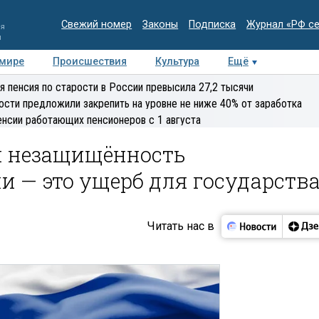
Свежий номер
Законы
Подписка
Журнал «РФ с
ия
и
 мире
Происшествия
Культура
Ещё
Медиацентр
Интервью
Колумнисты
Делова
я пенсия по старости в России превысила 27,2 тысячи
эксперт
ости предложили закрепить на уровне не ниже 40% от заработка
енсии работающих пенсионеров с 1 августа
ая незащищённость
и — это ущерб для государств
Читать нас в