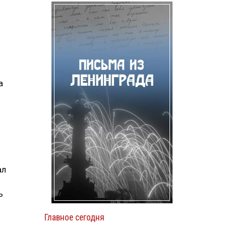
а
ал
ь
Главное сегодня