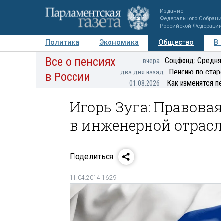
Издание
Федерального Собран
Российской Федераци
Политика
Экономика
Общество
В
Все о пенсиях
Фото
Авторы
Персоны
Мнения
Регионы
Соцфонд: Средня
вчера
Пенсию по стар
два дня назад
в России
Как изменятся п
01.08.2026
Игорь Зуга: Правов
в инженерной отрасл
Поделиться
11.04.2014 16:29