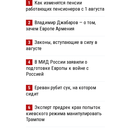
Как изменятся пенсии
1
работающих пенсионеров с 1 августа
Владимир Джабаров — о том,
2
зачем Европе Армения
Законы, вступающие в силу в
3
августе
В МИД России заявили о
4
подготовке Европы к войне с
Россией
Ереван рубит сук, на котором
5
сидит
Эксперт предрек крах попыток
6
киевского режима манипулировать
Трампом