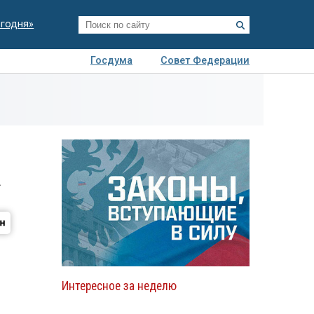
егодня»
Госдума
Совет Федерации
я
Авто
Недвижимость
Технологии
иза
а
Интересное за неделю