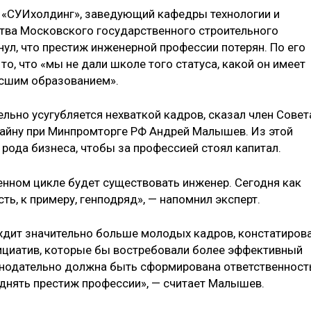
 «СУИхолдинг», заведующий кафедры технологии и
тва Московского государственного строительного
ул, что престиж инженерной профессии потерян. По его
о, что «мы не дали школе того статуса, какой он имеет
ысшим образованием».
льно усугубляется нехваткой кадров, сказал член Совет
айну при Минпромторге РФ Андрей Малышев. Из этой
 рода бизнеса, чтобы за профессией стоял капитал.
енном цикле будет существовать инженер. Сегодня как
сть, к примеру, генподряд», — напомнил эксперт.
ихдит значительно больше молодых кадров, констатиров
ициатив, которые бы востребовали более эффективный
онодательно должна быть сформирована ответственност
днять престиж профессии», — считает Малышев.