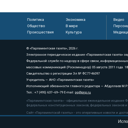
Политика
Экономика
Видео
Общество
В мире
Персон
Происшествия
Культура
Медиац
© «Парламентская газета», 2026 г.
Электронное периодическое издание «Парламентская газета» за
Федеральной службе по надзору в сфере связи, информационных
массовых коммуникаций (Роскомнадзор) 05 августа 2011 года. 1
Свидетельство о регистрации Эл № ФС77-46097
Учредитель — АНО «Парламентская газета»
Исполняющий обязанности главного редактора — Абдуллаев М.Р
Тел.: +7 (495) 637–69–79 E-mail:
pg@pnp.ru
«Парламентская газета» - официальное еженедельное издание Фе
федеральных конституционных законов, федеральных законов и а
Сайт «Парламентской газеты» - это оперативные новости и дост
«Парламентской газеты» активная ссылка на pnp.ru обязательна.
Испо
На информационном ресурсе применяются
рекомендательные т