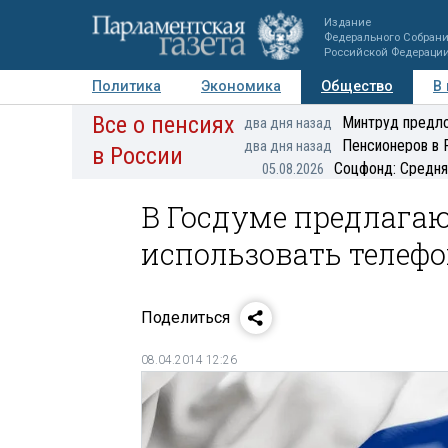
Издание
Федерального Собран
Российской Федераци
Политика
Экономика
Общество
В
Все о пенсиях
Фото
Авторы
Персоны
Мнения
Регионы
Минтруд предло
два дня назад
Пенсионеров в 
два дня назад
в России
Соцфонд: Средня
05.08.2026
В Госдуме предлага
использовать телеф
Поделиться
08.04.2014 12:26