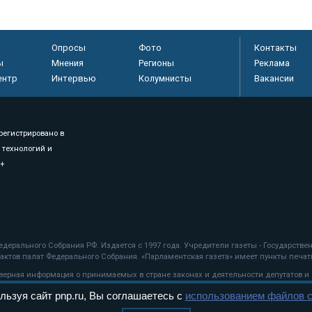
Опросы
Фото
Контакты
ы
Мнения
Регионы
Реклама
ентр
Интервью
Колумнисты
Вакансии
регистрировано в
 технологий и
8+
.
дерального Собрания РФ. Издается с 1997 года. Учредители газеты - Государств
ктов палат Федерального Собрания. «Парламентская газета» имеет пункты печати
оверная информация о принимаемых в стране законах и деятельности депутатов и
льзуя сайт pnp.ru, Вы соглашаетесь с
использованием файлов c
ехнологии