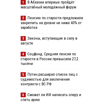
В Абхазии впервые пройдёт
1
масштабный молодёжный форум
Пенсию по старости предложили
2
закрепить на уровне не ниже 40% от
заработка
Законы, вступающие в силу в
3
августе
Соцфонд: Средняя пенсия по
4
старости в России превысила 27,2
тысячи
Путин расширил список лиц с
5
судимостью для заключения
контракта с ВС РФ
Сможет ли ИИ написать оперу и
6
спеть арию