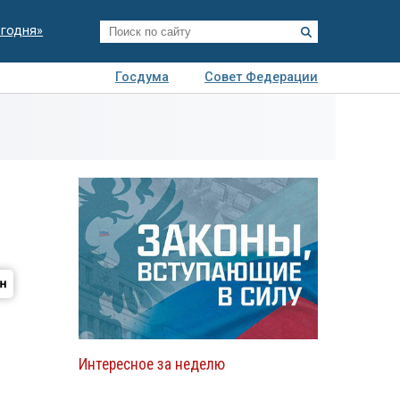
егодня»
Госдума
Совет Федерации
я
Авто
Недвижимость
Технологии
иза
Интересное за неделю