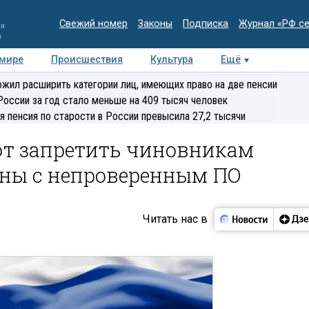
Свежий номер
Законы
Подписка
Журнал «РФ с
ия
и
 мире
Происшествия
Культура
Ещё
Медиацентр
Интервью
Колумнисты
Делова
жил расширить категории лиц, имеющих право на две пенсии
эксперт
России за год стало меньше на 409 тысяч человек
я пенсия по старости в России превысила 27,2 тысячи
ют запретить чиновникам
оны с непроверенным ПО
Читать нас в