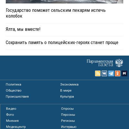
Государство поможет сельским пекарям испечь
колобок
Ялта, мы вместе!
Сохранить память о полицейских-героях станет проще
Политика
Экономика
Общество
В мире
Происшествия
Культура
Видео
Опросы
Фото
Персоны
Мнения
Регионы
Медиацентр
Интервью