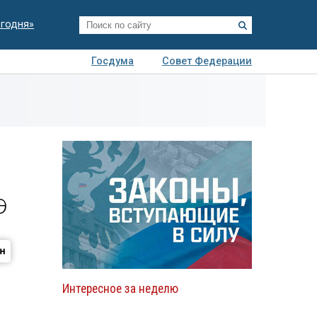
егодня»
Госдума
Совет Федерации
я
Авто
Недвижимость
Технологии
иза
Э
Интересное за неделю