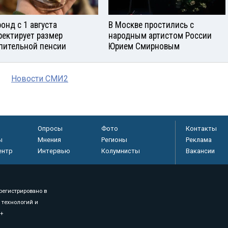
онд с 1 августа
В Москве простились с
ректирует размер
народным артистом России
пительной пенсии
Юрием Смирновым
Новости СМИ2
Опросы
Фото
Контакты
ы
Мнения
Регионы
Реклама
ентр
Интервью
Колумнисты
Вакансии
регистрировано в
 технологий и
8+