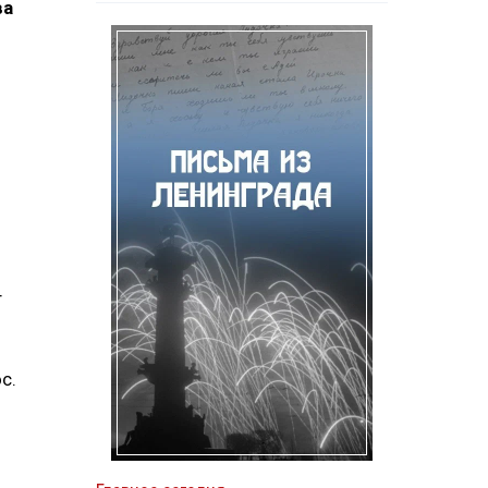
ва
т
с.