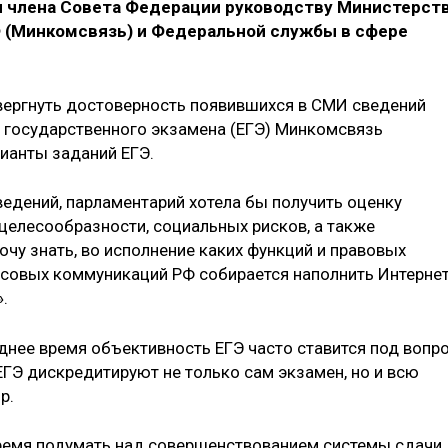
 члена Совета Федерации руководству Министерст
 (Минкомсвязь) и Федеральной службы в сфере
вергнуть достоверность появившихся в СМИ сведений
о государственного экзамена (ЕГЭ) Минкомсвязь
ианты заданий ЕГЭ.
ведений, парламентарий хотела бы получить оценку
целесообразности, социальных рисков, а также
очу знать, во исполнение каких функций и правовых
ссовых коммуникаций РФ собирается наполнить Интерне
.
нее время объективность ЕГЭ часто ставится под вопро
ЕГЭ дискредитируют не только сам экзамен, но и всю
р.
время подумать над совершенствованием системы сдачи