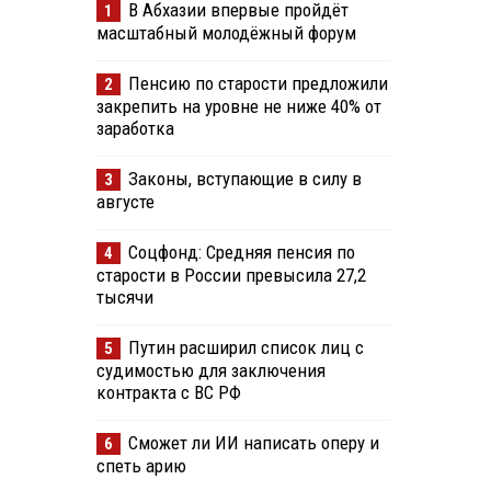
В Абхазии впервые пройдёт
1
масштабный молодёжный форум
Пенсию по старости предложили
2
закрепить на уровне не ниже 40% от
заработка
Законы, вступающие в силу в
3
августе
Соцфонд: Средняя пенсия по
4
старости в России превысила 27,2
тысячи
Путин расширил список лиц с
5
судимостью для заключения
контракта с ВС РФ
Сможет ли ИИ написать оперу и
6
спеть арию