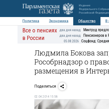
Издание
Федерального Собран
Российской Федераци
Политика
Экономика
Общество
В
Все о пенсиях
Фото
Авторы
Персоны
Мнения
Регионы
Минтруд предло
два дня назад
Пенсионеров в 
два дня назад
в России
Соцфонд: Средня
05.08.2026
Людмила Бокова зап
Рособрнадзор о пра
размещения в Интер
Поделиться
02.04.2014 15:58