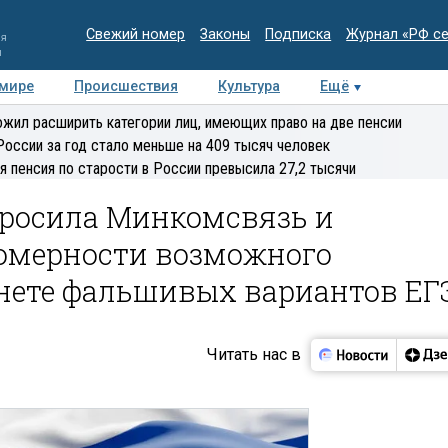
Свежий номер
Законы
Подписка
Журнал «РФ с
ия
и
 мире
Происшествия
Культура
Ещё
Медиацентр
Интервью
Колумнисты
Делова
жил расширить категории лиц, имеющих право на две пенсии
эксперт
России за год стало меньше на 409 тысяч человек
я пенсия по старости в России превысила 27,2 тысячи
росила Минкомсвязь и
вомерности возможного
нете фальшивых вариантов ЕГ
Читать нас в