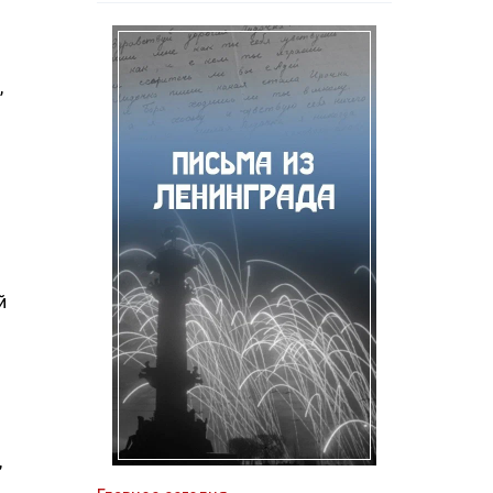
,
й
,