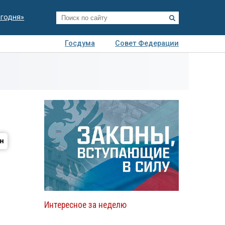
егодня»
Госдума
Совет Федерации
я
Авто
Недвижимость
Технологии
иза
Интересное за неделю