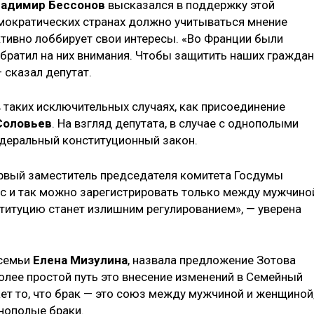
адимир Бессонов
высказался в поддержку этой
демократических странах должно учитываться мнение
ктивно лоббирует свои интересы. «Во Франции были
братил на них внимания. Чтобы защитить наших граждан
 сказал депутат.
 таких исключительных случаях, как присоединение
Соловьев
. На взгляд депутата, в случае с однополыми
едеральный конституционный закон.
вый заместитель председателя комитета Госдумы
нас и так можно зарегистрировать только между мужчино
ституцию станет излишним регулированием», — уверена
 семьи
Елена Мизулина
, назвала предложение Зотова
олее простой путь это внесение изменений в Семейный
ет то, что брак — это союз между мужчиной и женщиной
днополые браки.