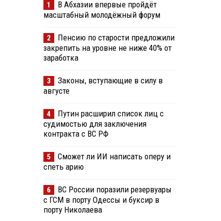
В Абхазии впервые пройдёт
1
масштабный молодёжный форум
Пенсию по старости предложили
2
закрепить на уровне не ниже 40% от
заработка
Законы, вступающие в силу в
3
августе
Путин расширил список лиц с
4
судимостью для заключения
контракта с ВС РФ
Сможет ли ИИ написать оперу и
5
спеть арию
ВС России поразили резервуары
6
с ГСМ в порту Одессы и буксир в
порту Николаева