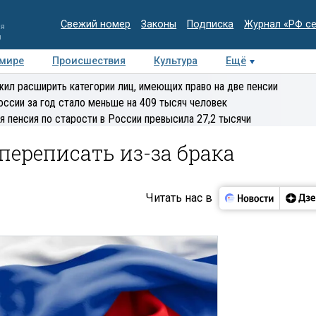
Свежий номер
Законы
Подписка
Журнал «РФ с
ия
и
 мире
Происшествия
Культура
Ещё
Медиацентр
Интервью
Колумнисты
Делова
ил расширить категории лиц, имеющих право на две пенсии
эксперт
оссии за год стало меньше на 409 тысяч человек
я пенсия по старости в России превысила 27,2 тысячи
ереписать из-за брака
Читать нас в