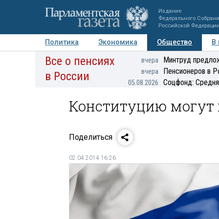
Издание
Федерального Собран
Российской Федераци
Политика
Экономика
Общество
В
Все о пенсиях
Фото
Авторы
Персоны
Мнения
Регионы
Минтруд предлож
вчера
Пенсионеров в Р
вчера
в России
Соцфонд: Средня
05.08.2026
Конституцию могут п
Поделиться
02.04.2014 16:26