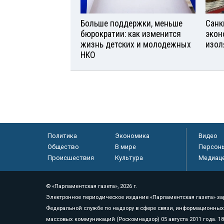
Больше поддержки, меньше
Санк
бюрократии: как изменится
экон
жизнь детских и молодежных
изол
НКО
Политика
Экономика
Видео
Общество
В мире
Персон
Происшествия
Культура
Медиац
© «Парламентская газета», 2026 г.
Электронное периодическое издание «Парламентская газета» за
Федеральной службе по надзору в сфере связи, информационных
массовых коммуникаций (Роскомнадзор) 05 августа 2011 года. 1