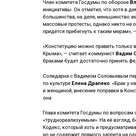
Член комитета Госдумы по обороне
Вл
инициативы. Он отметил, что хотя в 
большинства, на деле, меньшинство а
массовые протесты, однако никто не о
придётся прибегнуть к таким мерам», —
«Конституцию можно править только в
Крыма», — считает коммунист
Вадим 
браками будет достаточно принять ф
Солидарна с Вадимом Соловьевым пер
по культуре
Елена Драпеко
. «Брак у 
и женщиной, внесение поправки в Кон
она.
Глава комитета Госдумы по вопросам
«труднореализуемым». На её взгляд, б
Кодекс, который хоть и предусматрива
но не содержит прямого запрета на о