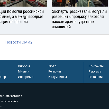
ции помогли российской
Эксперты рассказали, могут ли
омике, а международная
разрешить продажу алкоголя
яция не прошла
пассажирам внутренних
авиалиний
Новости СМИ2
Опросы
Фото
Контакты
ы
Мнения
Регионы
Реклама
ентр
Интервью
Колумнисты
Вакансии
регистрировано в
 технологий и
8+