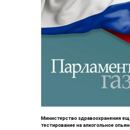
Министерство здравоохранения ещё
тестирование на алкогольное опьяне