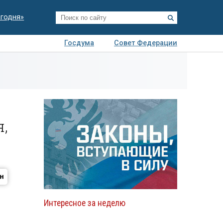
егодня»
Госдума
Совет Федерации
я
Авто
Недвижимость
Технологии
иза
,
Интересное за неделю