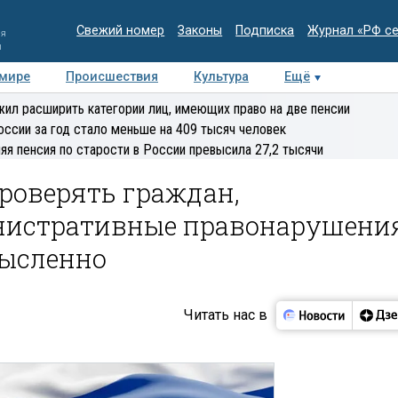
Свежий номер
Законы
Подписка
Журнал «РФ с
ия
и
 мире
Происшествия
Культура
Ещё
Медиацентр
Интервью
Колумнисты
Делова
ил расширить категории лиц, имеющих право на две пенсии
эксперт
оссии за год стало меньше на 409 тысяч человек
яя пенсия по старости в России превысила 27,2 тысячи
роверять граждан,
истративные правонарушения
мысленно
Читать нас в