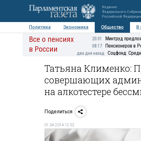
Издание
Федерального Собран
Российской Федераци
Политика
Экономика
Общество
В
Все о пенсиях
Фото
Авторы
Персоны
Мнения
Регионы
Минтруд предлож
20:01
Пенсионеров в Р
08:17
в России
Соцфонд: Средн
два дня назад
Татьяна Клименко: П
совершающих админ
на алкотестере бесс
Поделиться
01.04.2014 12:52