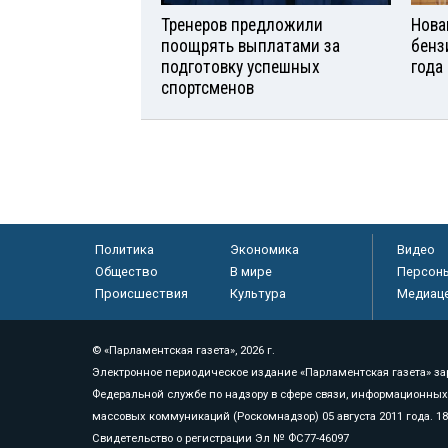
Тренеров предложили
Нова
поощрять выплатами за
бенз
подготовку успешных
года
спортсменов
Политика
Экономика
Видео
Общество
В мире
Персон
Происшествия
Культура
Медиац
© «Парламентская газета», 2026 г.
Электронное периодическое издание «Парламентская газета» за
Федеральной службе по надзору в сфере связи, информационных
массовых коммуникаций (Роскомнадзор) 05 августа 2011 года. 1
Свидетельство о регистрации Эл № ФС77-46097