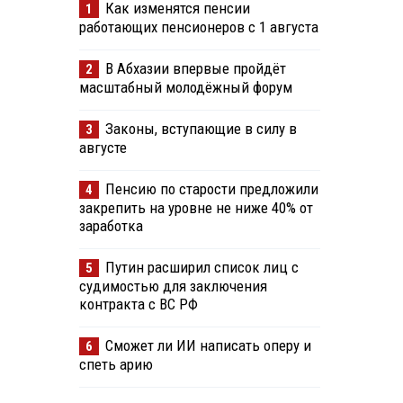
Как изменятся пенсии
1
работающих пенсионеров с 1 августа
В Абхазии впервые пройдёт
2
масштабный молодёжный форум
Законы, вступающие в силу в
3
августе
Пенсию по старости предложили
4
закрепить на уровне не ниже 40% от
заработка
Путин расширил список лиц с
5
судимостью для заключения
контракта с ВС РФ
Сможет ли ИИ написать оперу и
6
спеть арию