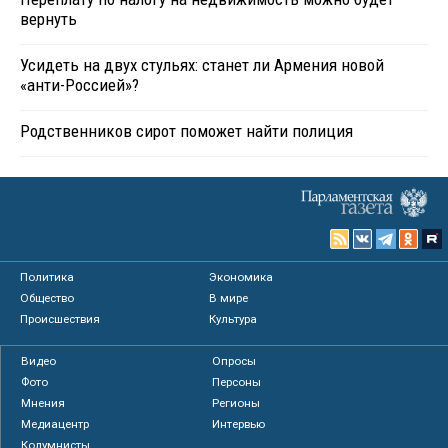
вернуть
Усидеть на двух стульях: станет ли Армения новой
«анти-Россией»?
Родственников сирот поможет найти полиция
Политика
Экономика
Общество
В мире
Происшествия
Культура
Видео
Опросы
Фото
Персоны
Мнения
Регионы
Медиацентр
Интервью
Колумнисты