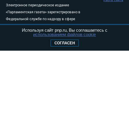
Карта сайта
Электронное периодическое издание
«Парламентская газета» зарегистрировано в
Федеральной службе по надзору в сфере
связи, информационных технологий и
Используя сайт pnp.ru, Вы соглашаетесь с
массовых коммуникаций (Роскомнадзор) 05
использованием файлов cookie
августа 2011 года. 18+
СОГЛАСЕН
Свидетельство о регистрации Эл № ФС77-
46097
Учредитель — АНО «Парламентская газета»
Исполняющий обязанности главного
редактора — Абдуллаев М.Р.
Тел.: +7 (495) 637–69–79 E-mail:
pg@pnp.ru
«Парламентская газета» - официальное еженедельное издание
Федерального Собрания РФ. Издается с 1997 года. Учредители
газеты - Государственная Дума и Совет Федерации РФ. Официальный
публикатор федеральных конституционных законов, федеральных
законов и актов палат Федерального Собрания. «Парламентская
газета» имеет пункты печати и представительства в десяти субъектах
федерации.