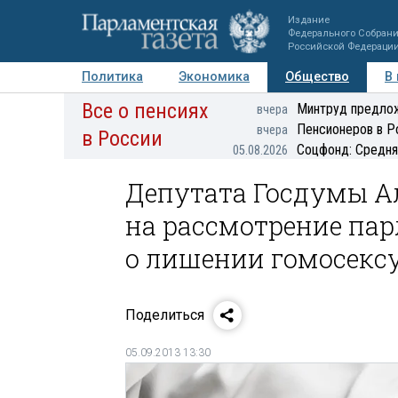
Издание
Федерального Собран
Российской Федераци
Политика
Экономика
Общество
В
Все о пенсиях
Фото
Авторы
Персоны
Мнения
Регионы
Минтруд предлож
вчера
Пенсионеров в Р
вчера
в России
Соцфонд: Средня
05.08.2026
Депутата Госдумы А
на рассмотрение пар
о лишении гомосекс
Поделиться
05.09.2013 13:30