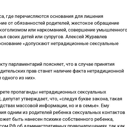
а, где перечисляются основания для лишения
ение от обязанностей родителей, жестокое обращение
алкоголизмом или наркоманией, совершение умышленног
ья своих детей или супругов. Алексей Журавлев
 основание «допускают нетрадиционные сексуальные
кту парламентарий поясняет, что в случае принятия
дительских прав станет наличие факта нетрадиционной
 одного из них».
апрете пропаганды нетрадиционных сексуальных
депутат утверждает, что, «следуя букве закона, такая
дствах массовой информации, но и в семье». Ему
ния одним из родителей ребенка сексуальных контактов
может быть нанесен психике собственного ребенка,
сом РФ об административных правонарушениях, так как