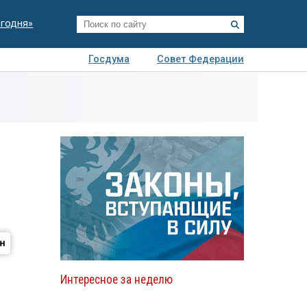
егодня»
Госдума
Совет Федерации
я
Авто
Недвижимость
Технологии
иза
Интересное за неделю