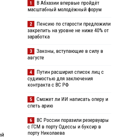
В Абхазии впервые пройдёт
1
масштабный молодёжный форум
Пенсию по старости предложили
2
закрепить на уровне не ниже 40% от
заработка
Законы, вступающие в силу в
3
августе
Путин расширил список лиц с
4
судимостью для заключения
контракта с ВС РФ
Сможет ли ИИ написать оперу и
5
спеть арию
ВС России поразили резервуары
6
с ГСМ в порту Одессы и буксир в
порту Николаева
ей