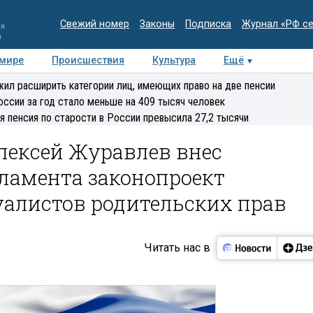
Свежий номер
Законы
Подписка
Журнал «РФ с
ия
и
 мире
Происшествия
Культура
Ещё
Медиацентр
Интервью
Колумнисты
Делова
ил расширить категории лиц, имеющих право на две пенсии
эксперт
оссии за год стало меньше на 409 тысяч человек
я пенсия по старости в России превысила 27,2 тысячи
лексей Журавлев внес
ламента законопроект
уалистов родительских прав
Читать нас в