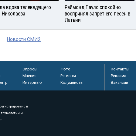
ла вдова телеведущего
Раймонд Паулс спокойно
 Николаева
воспринял запрет его песен в
Латвии
Новости СМИ2
Опросы
Фото
Контакты
ы
Мнения
Регионы
Реклама
ентр
Интервью
Колумнисты
Вакансии
регистрировано в
 технологий и
8+