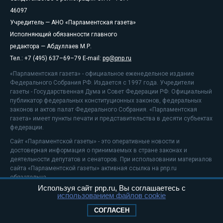
46097
Учредитель — АНО «Парламентская газета»
Исполняющий обязанности главного
редактора — Абдуллаев М.Р.
Тел.: +7 (495) 637–69–79 E-mail:
pg@pnp.ru
«Парламентская газета» - официальное еженедельное издание
Федерального Собрания РФ. Издается с 1997 года. Учредители
газеты - Государственная Дума и Совет Федерации РФ. Официальный
публикатор федеральных конституционных законов, федеральных
законов и актов палат Федерального Собрания. «Парламентская
газета» имеет пункты печати и представительства в десяти субъектах
федерации.
Сайт «Парламентской газеты» - это оперативные новости и
достоверная информация о принимаемых в стране законах и
деятельности депутатов и сенаторов. При использовании материалов
сайта «Парламентской газеты» активная ссылка на pnp.ru
обязательна.
Используя сайт pnp.ru, Вы соглашаетесь с
На информационном ресурсе применяются
рекомендательные
использованием файлов cookie
технологии
Положение о защите персональных данных
СОГЛАСЕН