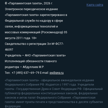
© «Парламентская газета», 2026 г.
Карта сайта
Электронное периодическое издание
«Парламентская газета» зарегистрировано в
Федеральной службе по надзору в сфере
связи, информационных технологий и
массовых коммуникаций (Роскомнадзор) 05
августа 2011 года. 18+
Свидетельство о регистрации Эл № ФС77-
46097
Учредитель — АНО «Парламентская газета»
Исполняющий обязанности главного
редактора — Абдуллаев М.Р.
Тел.: +7 (495) 637–69–79 E-mail:
pg@pnp.ru
«Парламентская газета» - официальное еженедельное издание
Федерального Собрания РФ. Издается с 1997 года. Учредители
газеты - Государственная Дума и Совет Федерации РФ. Официальный
публикатор федеральных конституционных законов, федеральных
законов и актов палат Федерального Собрания. «Парламентская
газета» имеет пункты печати и представительства в десяти субъектах
федерации.