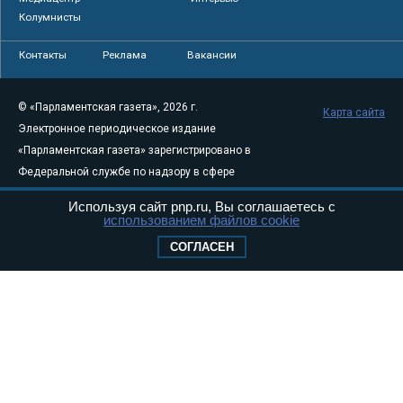
Колумнисты
Контакты
Реклама
Вакансии
© «Парламентская газета», 2026 г.
Карта сайта
Электронное периодическое издание
«Парламентская газета» зарегистрировано в
Федеральной службе по надзору в сфере
связи, информационных технологий и
Используя сайт pnp.ru, Вы соглашаетесь с
массовых коммуникаций (Роскомнадзор) 05
использованием файлов cookie
августа 2011 года. 18+
СОГЛАСЕН
Свидетельство о регистрации Эл № ФС77-
46097
Учредитель — АНО «Парламентская газета»
Исполняющий обязанности главного
редактора — Абдуллаев М.Р.
Тел.: +7 (495) 637–69–79 E-mail:
pg@pnp.ru
«Парламентская газета» - официальное еженедельное издание