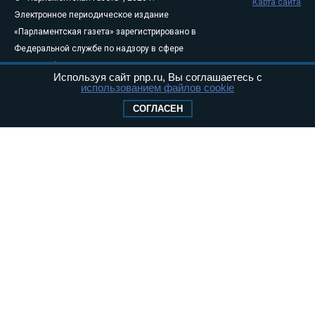
Карта сайта
Электронное периодическое издание
«Парламентская газета» зарегистрировано в
Федеральной службе по надзору в сфере
связи, информационных технологий и
Используя сайт pnp.ru, Вы соглашаетесь с
массовых коммуникаций (Роскомнадзор) 05
использованием файлов cookie
августа 2011 года. 18+
СОГЛАСЕН
Свидетельство о регистрации Эл № ФС77-
46097
Учредитель — АНО «Парламентская газета»
Исполняющий обязанности главного
редактора — Абдуллаев М.Р.
Тел.: +7 (495) 637–69–79 E-mail:
pg@pnp.ru
«Парламентская газета» - официальное еженедельное издание
Федерального Собрания РФ. Издается с 1997 года. Учредители
газеты - Государственная Дума и Совет Федерации РФ. Официальный
публикатор федеральных конституционных законов, федеральных
законов и актов палат Федерального Собрания. «Парламентская
газета» имеет пункты печати и представительства в десяти субъектах
федерации.