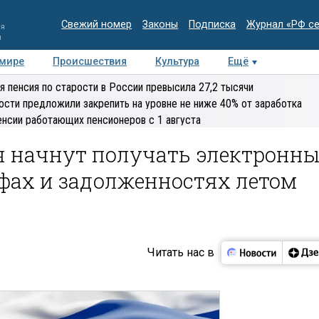
Свежий номер
Законы
Подписка
Журнал «РФ с
ия
и
 мире
Происшествия
Культура
Ещё
Медиацентр
Интервью
Колумнисты
Делова
я пенсия по старости в России превысила 27,2 тысячи
эксперт
ости предложили закрепить на уровне не ниже 40% от заработка
енсии работающих пенсионеров с 1 августа
 начнут получать электронны
фах и задолженностях летом
Читать нас в