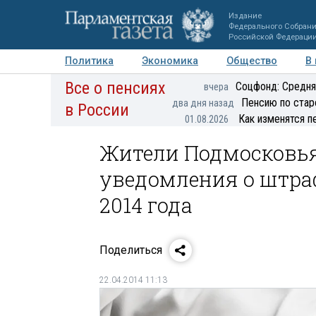
Издание
Федерального Собран
Российской Федераци
Политика
Экономика
Общество
В
Все о пенсиях
Фото
Авторы
Персоны
Мнения
Регионы
Соцфонд: Средня
вчера
Пенсию по стар
два дня назад
в России
Как изменятся п
01.08.2026
Жители Подмосковья
уведомления о штра
2014 года
Поделиться
22.04.2014 11:13