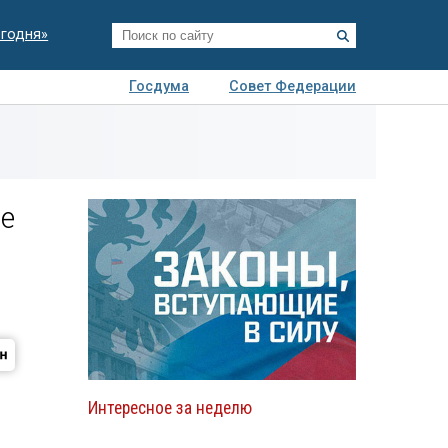
егодня»
Госдума
Совет Федерации
я
Авто
Недвижимость
Технологии
иза
е
Интересное за неделю