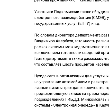
региона проживания», — сказал Никола
Участники Подкомиссии также обсудили
электронного взаимодействия (СМЭВ), у
государственных услуг (ЕПГУ) и т.д.
По словам директора департамента раз
Владимира Авербаха, готовность регио
рамках системы межведомственного эл
исключением готовности сведений орган
Глава департамента также рассказал, чт
что составляет шесть процентов населе
Нуждаются в оптимизации две услуги, 
на управление автомобилем и регистрац
личные визиты граждан и количество п
предварительную запись на прием чере
подразделениях ГИБДД. Минкомсвязь и
системы «Электронная очередь» в Калуг