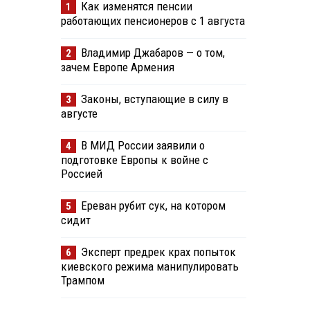
Как изменятся пенсии
1
работающих пенсионеров с 1 августа
Владимир Джабаров — о том,
2
зачем Европе Армения
Законы, вступающие в силу в
3
августе
В МИД России заявили о
4
подготовке Европы к войне с
Россией
Ереван рубит сук, на котором
5
сидит
Эксперт предрек крах попыток
6
киевского режима манипулировать
Трампом