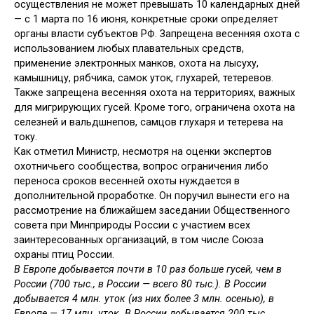
осуществления не может превышать 10 календарных дней
— с 1 марта по 16 июня, конкретные сроки определяет
органы власти субъектов РФ. Запрещена весенняя охота с
использованием любых плавательных средств,
применение электронных манков, охота на лысуху,
камышницу, рябчика, самок уток, глухарей, тетеревов.
Также запрещена весенняя охота на территориях, важных
для мигрирующих гусей. Кроме того, ограничена охота на
селезней и вальдшнепов, самцов глухаря и тетерева на
току.
Как отметил Министр, несмотря на оценки экспертов
охотничьего сообщества, вопрос ограничения либо
переноса сроков весенней охоты нуждается в
дополнительной проработке. Он поручил вынести его на
рассмотрение на ближайшем заседании Общественного
совета при Минприроды России с участием всех
заинтересованных организаций, в том числе Союза
охраны птиц России.
В Европе добывается почти в 10 раз больше гусей, чем в
России (700 тыс., в России — всего 80 тыс.). В России
добывается 4 млн. уток (из них более 3 млн. осенью), в
Европе — 17 млн. уток. В России добывается 200 тыс.