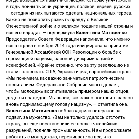
когда возводятся памятники людям, которые уничтожили
в годы войны тысячи украинцев, поляков, евреев, русских
— сегодня из них пытаются сделать национальных героев.
Важно не позволить размыть правду о Великой
Отечественной войне и о великом подвиге нашей страны и
нашего народа», — подчеркнула
Валентина Матвиенко
.
Председатель Совета Федерации напомнила, что именно
наша страна в ноябре 2014 года инициировала принятие
Генеральной Ассамблеей ООН Резолюции о борьбе с
героизацией нацизма, расовой дискриминацией и
ксенофобией. «Крайне странно, что за эту резолюцию не
стали голосовать США, Украина и ряд европейских стран».
«Мы понимаем, как важно заниматься патриотическим
воспитанием. Федеральное Собрание много делает,
чтобы молодежь воспитывалась примером наших отцов,
дедов и прадедов. Мы знаем, как важно поставить заслон
вновь поднимающему голову нацизму», — отметила она.
Валентина Матвиенко
поблагодарила ветеранов за
подвиг, за мужество. «Вам не только удалось отстоять
страну, вы еще восстановили ее после тяжелейших
разрушений, подняли промышленность. И вы продолжаете
работать с молодежью, переживаете за все, что