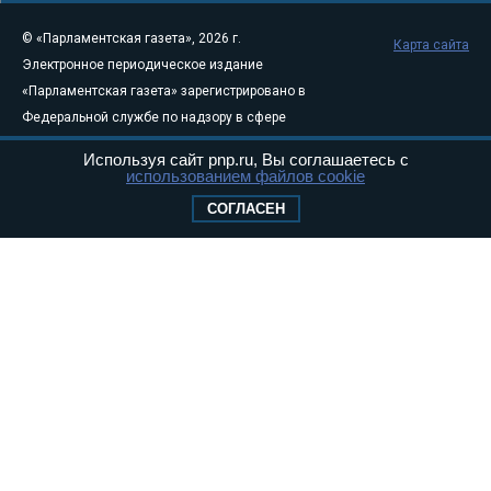
© «Парламентская газета», 2026 г.
Карта сайта
Электронное периодическое издание
«Парламентская газета» зарегистрировано в
Федеральной службе по надзору в сфере
связи, информационных технологий и
Используя сайт pnp.ru, Вы соглашаетесь с
массовых коммуникаций (Роскомнадзор) 05
использованием файлов cookie
августа 2011 года. 18+
СОГЛАСЕН
Свидетельство о регистрации Эл № ФС77-
46097
Учредитель — АНО «Парламентская газета»
Исполняющий обязанности главного
редактора — Абдуллаев М.Р.
Тел.: +7 (495) 637–69–79 E-mail:
pg@pnp.ru
«Парламентская газета» - официальное еженедельное издание
Федерального Собрания РФ. Издается с 1997 года. Учредители
газеты - Государственная Дума и Совет Федерации РФ. Официальный
публикатор федеральных конституционных законов, федеральных
законов и актов палат Федерального Собрания. «Парламентская
газета» имеет пункты печати и представительства в десяти субъектах