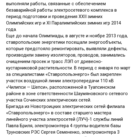
выполняли работы, связанные с обеспечением
безаварийной работы электросетевого комплекса в
период подготовки и проведения XХII зимних
Олимпийских игр и XI Паралимпийских зимних игр 2014
года.
Еще до начала Олимпиады, в августе и ноябре 2013 года,
ставропольские энергетики посещали энергообъекты,
которые предстояло ремонтировать, выявляли дефекты,
производили замену изоляторов, проводов, занимались
очищением просек и трасс ЛЭП от древесно-
кустарниковой растительности. В период с января по март
за специалистами «Ставропольэнерго» был закреплен
участок воздушной линии электропередачи 110 кВ
«Чилипси — Шепси», расположенной в Туапсинском
районе в зоне ответственности Шаумяновского сетевого
участка Сочинских электрических сетей.
Бригада из Новотроицких электрических сетей филиала
«Ставропольэнерго» в составе старшего мастера
линейного участка электросетей (ЛУЧ)-1 службы линий
Павла Бриля, электромонтера 4 группы-водителя базы
Труновских РЭС Сергея Семененко, электромонтера 3