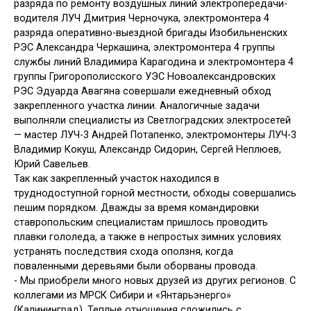
разряда по ремонту воздушных линий электропередачи-
водителя ЛУЧ Дмитрия Черночука, электромонтера 4
разряда оперативно-выездной бригады Изобильненских
РЭС Александра Черкашина, электромонтера 4 группы
службы линий Владимира Карагодина и электромонтера 4
группы Григорополисского УЭС Новоалександровских
РЭС Эдуарда Авагяна совершали ежедневный обход
закрепленного участка линии. Аналогичные задачи
выполняли специалисты из Светлоградских электросетей
— мастер ЛУЧ-3 Андрей Потапенко, электромонтеры ЛУЧ-3
Владимир Кокуш, Александр Сидорин, Сергей Неплюев,
Юрий Савельев.
Так как закрепленный участок находился в
труднодоступной горной местности, обходы совершались
пешим порядком. Дважды за время командировки
ставропольским специалистам пришлось проводить
плавки гололеда, а также в непростых зимних условиях
устранять последствия схода оползня, когда
поваленными деревьями были оборваны провода.
- Мы приобрели много новых друзей из других регионов. С
коллегами из МРСК Сибири и «Янтарьэнерго»
(Калининград). Теплые отношения сложились с