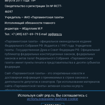
августа 2011 года. 18+
Свидетельство о регистрации Эл № ФС77-
46097
Учредитель — АНО «Парламентская газета»
Исполняющий обязанности главного
редактора — Абдуллаев М.Р.
Тел.: +7 (495) 637–69–79 E-mail:
pg@pnp.ru
«Парламентская газета» - официальное еженедельное издание
Федерального Собрания РФ. Издается с 1997 года. Учредители
газеты - Государственная Дума и Совет Федерации РФ. Официальный
публикатор федеральных конституционных законов, федеральных
законов и актов палат Федерального Собрания. «Парламентская
газета» имеет пункты печати и представительства в десяти субъектах
федерации.
Сайт «Парламентской газеты» - это оперативные новости и
достоверная информация о принимаемых в стране законах и
деятельности депутатов и сенаторов. При использовании материалов
сайта «Парламентской газеты» активная ссылка на pnp.ru
обязательна.
Используя сайт pnp.ru, Вы соглашаетесь с
На информационном ресурсе применяются
рекомендательные
использованием файлов cookie
технологии