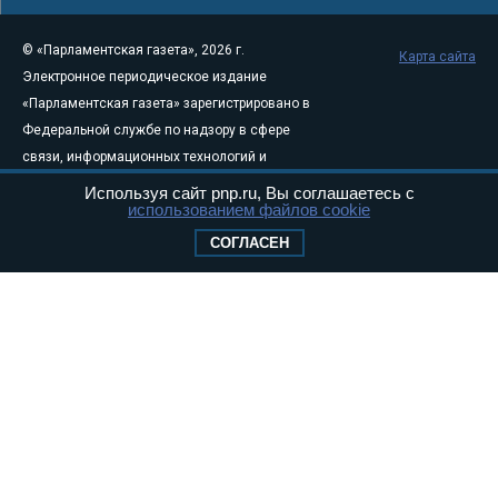
© «Парламентская газета», 2026 г.
Карта сайта
Электронное периодическое издание
«Парламентская газета» зарегистрировано в
Федеральной службе по надзору в сфере
связи, информационных технологий и
массовых коммуникаций (Роскомнадзор) 05
Используя сайт pnp.ru, Вы соглашаетесь с
использованием файлов cookie
августа 2011 года. 18+
Свидетельство о регистрации Эл № ФС77-
СОГЛАСЕН
46097
Учредитель — АНО «Парламентская газета»
Исполняющий обязанности главного
редактора — Абдуллаев М.Р.
Тел.: +7 (495) 637–69–79 E-mail:
pg@pnp.ru
«Парламентская газета» - официальное еженедельное издание
Федерального Собрания РФ. Издается с 1997 года. Учредители
газеты - Государственная Дума и Совет Федерации РФ. Официальный
публикатор федеральных конституционных законов, федеральных
законов и актов палат Федерального Собрания. «Парламентская