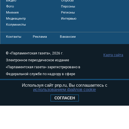
Видео
Опросы
Фото
Персоны
Мнения
Регионы
Медиацентр
Интервью
Колумнисты
Контакты
Реклама
Вакансии
© «Парламентская газета», 2026 г.
Карта сайта
Электронное периодическое издание
«Парламентская газета» зарегистрировано в
Федеральной службе по надзору в сфере
связи, информационных технологий и
Используя сайт pnp.ru, Вы соглашаетесь с
массовых коммуникаций (Роскомнадзор) 05
использованием файлов cookie
августа 2011 года. 18+
СОГЛАСЕН
Свидетельство о регистрации Эл № ФС77-
46097
Учредитель — АНО «Парламентская газета»
Исполняющий обязанности главного