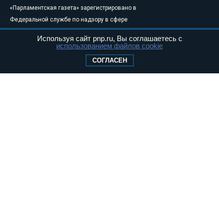
«Парламентская газета» зарегистрировано в
Федеральной службе по надзору в сфере
связи, информационных технологий и
Используя сайт pnp.ru, Вы соглашаетесь с
массовых коммуникаций (Роскомнадзор) 05
использованием файлов cookie
августа 2011 года. 18+
СОГЛАСЕН
Свидетельство о регистрации Эл № ФС77-
46097
Учредитель — АНО «Парламентская газета»
Исполняющий обязанности главного
редактора — Абдуллаев М.Р.
Тел.: +7 (495) 637–69–79 E-mail:
pg@pnp.ru
«Парламентская газета» - официальное еженедельное издание
Федерального Собрания РФ. Издается с 1997 года. Учредители
газеты - Государственная Дума и Совет Федерации РФ. Официальный
публикатор федеральных конституционных законов, федеральных
законов и актов палат Федерального Собрания. «Парламентская
газета» имеет пункты печати и представительства в десяти субъектах
федерации.
Сайт «Парламентской газеты» - это оперативные новости и
достоверная информация о принимаемых в стране законах и