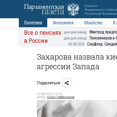
Издание
Федерального Собран
Российской Федераци
Политика
Экономика
Общество
В
Все о пенсиях
Фото
Авторы
Персоны
Мнения
Регионы
Минтруд предло
два дня назад
Пенсионеров в 
два дня назад
в России
Соцфонд: Средня
05.08.2026
Захарова назвала к
агрессии Запада
Поделиться
20.08.2023 15:00
Автор:
Антон Гребенников