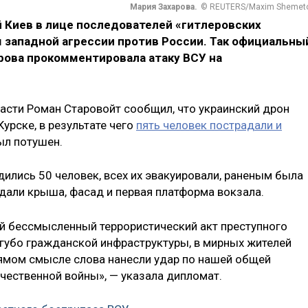
Мария Захарова.
© REUTERS/Maxim Shemet
 Киев в лице последователей «гитлеровских
 западной агрессии против России. Так официальны
ова прокомментировала атаку ВСУ на
ласти Роман Старовойт сообщил, что украинский дрон
урске, в результате чего
пять человек пострадали и
ыл потушен.
ились 50 человек, всех их эвакуировали, раненым была
али крыша, фасад и первая платформа вокзала.
й бессмысленный террористический акт преступного
угубо гражданской инфраструктуры, в мирных жителей
рямом смысле слова нанесли удар по нашей общей
ечественной войны», — указала дипломат.