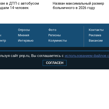
кве в ДТП с автобусом
Назван максимальный размер
адали 14 человек
больничного в 2026 году
Опросы
Фото
Контакты
ы
Мнения
Регионы
Реклама
ентр
Интервью
Колумнисты
Вакансии
льзуя сайт pnp.ru, Вы соглашаетесь с
использованием файлов c
регистрировано в
СОГЛАСЕН
 технологий и
8+
.
дерального Собрания РФ. Издается с 1997 года. Учредители газеты - Государств
ктов палат Федерального Собрания. «Парламентская газета» имеет пункты печати