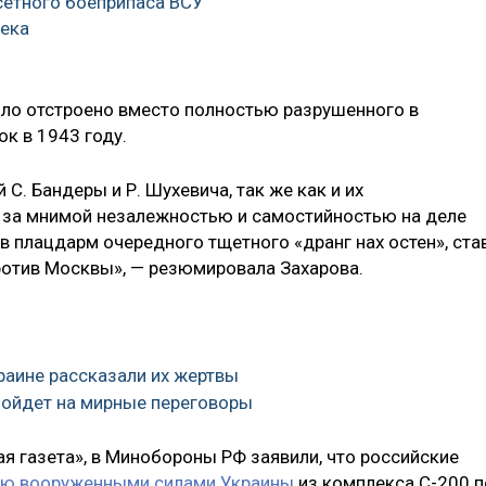
сетного боеприпаса ВСУ
века
ыло отстроено вместо полностью разрушенного в
к в 1943 году.
С. Бандеры и Р. Шухевича, так же как и их
е за мнимой незалежностью и самостийностью на деле
в плацдарм очередного тщетного «дранг нах остен», ста
ротив Москвы», — резюмировала Захарова.
краине рассказали их жертвы
 пойдет на мирные переговоры
я газета», в Минобороны РФ заявили, что российские
ную вооруженными силами Украины
из комплекса С-200 п