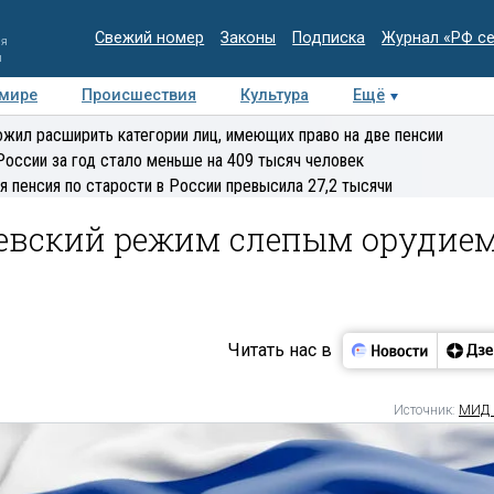
Свежий номер
Законы
Подписка
Журнал «РФ с
ия
и
 мире
Происшествия
Культура
Ещё
Медиацентр
Интервью
Колумнисты
Делова
жил расширить категории лиц, имеющих право на две пенсии
эксперт
России за год стало меньше на 409 тысяч человек
я пенсия по старости в России превысила 27,2 тысячи
иевский режим слепым орудие
Читать нас в
Источник:
МИД 