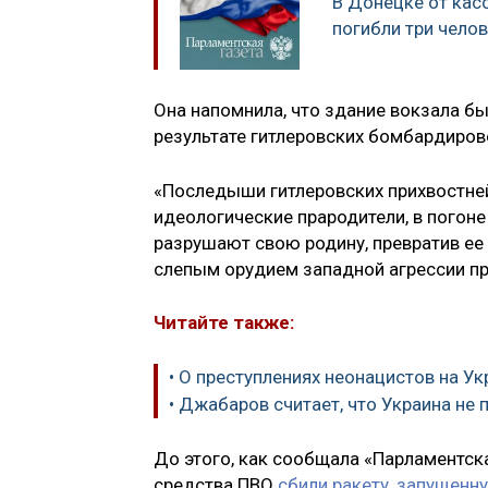
В Донецке от кас
погибли три чело
Она напомнила, что здание вокзала б
результате гитлеровских бомбардирово
«Последыши гитлеровских прихвостней 
идеологические прародители, в погон
разрушают свою родину, превратив ее 
слепым орудием западной агрессии п
Читайте также:
• О преступлениях неонацистов на У
• Джабаров считает, что Украина не
До этого, как сообщала «Парламентска
средства ПВО
сбили ракету, запущен