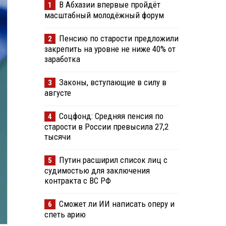
В Абхазии впервые пройдёт
1
масштабный молодёжный форум
Пенсию по старости предложили
2
закрепить на уровне не ниже 40% от
заработка
Законы, вступающие в силу в
3
августе
Соцфонд: Средняя пенсия по
4
старости в России превысила 27,2
тысячи
Путин расширил список лиц с
5
судимостью для заключения
контракта с ВС РФ
Сможет ли ИИ написать оперу и
6
спеть арию