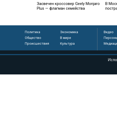
Засвечен кроссовер Geely Monjaro
В Мос
Plus — флагман семейства
постр
Политика
Экономика
Видео
Общество
В мире
Персон
Происшествия
Культура
Медиац
© «Парламентская газета», 2026 г.
Испо
Электронное периодическое издание «Парламентская газета» за
Федеральной службе по надзору в сфере связи, информационных
массовых коммуникаций (Роскомнадзор) 05 августа 2011 года. 1
Свидетельство о регистрации Эл № ФС77-46097
Учредитель — АНО «Парламентская газета»
Исполняющий обязанности главного редактора — Абдуллаев М.Р
Тел.: +7 (495) 637–69–79 E-mail:
pg@pnp.ru
«Парламентская газета» - официальное еженедельное издание Фе
федеральных конституционных законов, федеральных законов и а