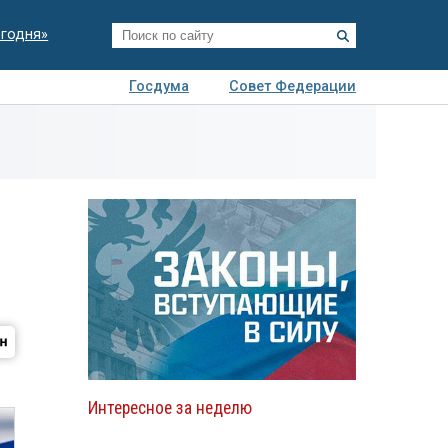
егодня»
Госдума
Совет Федерации
я
Авто
Недвижимость
Технологии
иза
Интересное за неделю