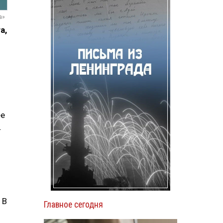
а»
а,
ее
.
 В
Главное сегодня