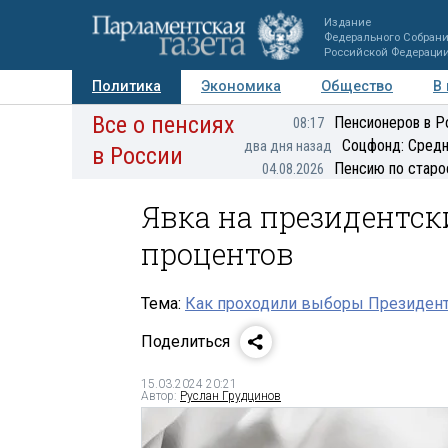
Издание
Федерального Собран
Российской Федераци
Политика
Экономика
Общество
В
Все о пенсиях
Фото
Авторы
Персоны
Мнения
Регионы
Пенсионеров в Р
08:17
Соцфонд: Средн
два дня назад
в России
Пенсию по старо
04.08.2026
Явка на президентск
процентов
Тема:
Как проходили выборы Президента
Поделиться
15.03.2024 20:21
Автор:
Руслан Грудцинов