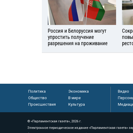
Россия и Белоруссия могут
Сокр
упростить получение
повы
разрешения на проживание
рест
Политика
Экономика
Видео
Общество
В мире
Персон
Происшествия
Культура
Медиац
© «Парламентская газета», 2026 г.
Электронное периодическое издание «Парламентская газета» за