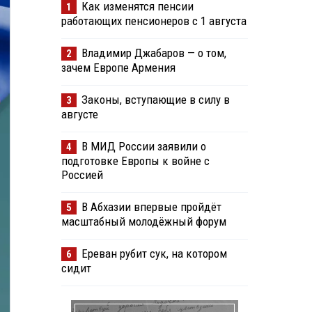
Как изменятся пенсии
1
работающих пенсионеров с 1 августа
Владимир Джабаров — о том,
2
зачем Европе Армения
Законы, вступающие в силу в
3
августе
В МИД России заявили о
4
подготовке Европы к войне с
Россией
В Абхазии впервые пройдёт
5
масштабный молодёжный форум
Ереван рубит сук, на котором
6
сидит