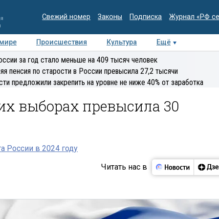
Свежий номер
Законы
Подписка
Журнал «РФ с
ия
и
 мире
Происшествия
Культура
Ещё
Медиацентр
Интервью
Колумнисты
Делова
оссии за год стало меньше на 409 тысяч человек
эксперт
яя пенсия по старости в России превысила 27,2 тысячи
сти предложили закрепить на уровне не ниже 40% от заработка
их выборах превысила 30
 России в 2024 году
Читать нас в