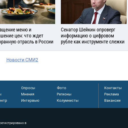
ащение меню и
Сенатор Шейкин опроверг
шение цен: что ждет
информацию о цифровом
оранную отрасль в России
рубле как инструменте слежки
Новости СМИ2
Опросы
Фото
Контакты
ы
Мнения
Регионы
Реклама
ентр
Интервью
Колумнисты
Вакансии
регистрировано в