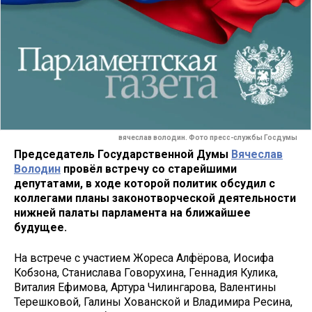
вячеслав володин. Фото пресс-службы Госдумы
Председатель Государ­ственной Думы
Вячесл­ав
Володин
провёл вс­тречу со старейшими
депутатами, в ходе которой политик обсудил с
коллегами планы законотворческой деятельности
нижней палаты парламента на ближайшее
будущее.
На встрече с участием Жореса Алфёрова, Иосифа
Кобзона, Станислав­а Говорухина, Генн­адия Кулика,
Витал­ия Ефимова, Артура Чилингарова, Вале­нтины
Терешковой, Галины Хованской и Владимира Ресина,