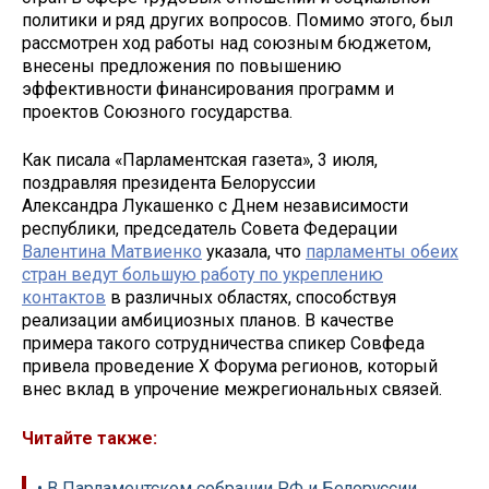
политики и ряд других вопросов. Помимо этого, был
рассмотрен ход работы над союзным бюджетом,
внесены предложения по повышению
эффективности финансирования программ и
проектов Союзного государства.
Как писала «Парламентская газета», 3 июля,
поздравляя президента Белоруссии
Александра Лукашенко с Днем независимости
республики, председатель Совета Федерации
Валентина Матвиенко
указала, что
парламенты обеих
стран ведут большую работу по укреплению
контактов
в различных областях, способствуя
реализации амбициозных планов. В качестве
примера такого сотрудничества спикер Совфеда
привела проведение X Форума регионов, который
внес вклад в упрочение межрегиональных связей.
Читайте также:
• В Парламентском собрании РФ и Белоруссии