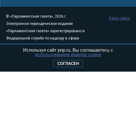
© «Парламентская газета», 2026 г.
Карта сайта
Электронное периодическое издание
«Парламентская газета» зарегистрировано в
Федеральной службе по надзору в сфере
связи, информационных технологий и
Используя сайт pnp.ru, Вы соглашаетесь с
массовых коммуникаций (Роскомнадзор) 05
использованием файлов cookie
августа 2011 года. 18+
СОГЛАСЕН
Свидетельство о регистрации Эл № ФС77-
46097
Учредитель — АНО «Парламентская газета»
Исполняющий обязанности главного
редактора — Абдуллаев М.Р.
Тел.: +7 (495) 637–69–79 E-mail:
pg@pnp.ru
«Парламентская газета» - официальное еженедельное издание
Федерального Собрания РФ. Издается с 1997 года. Учредители
газеты - Государственная Дума и Совет Федерации РФ. Официальный
публикатор федеральных конституционных законов, федеральных
законов и актов палат Федерального Собрания. «Парламентская