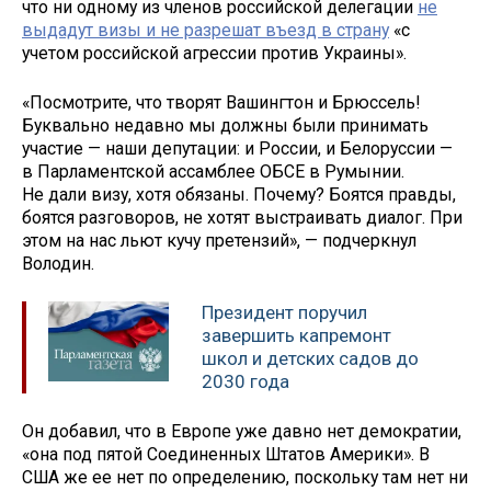
что ни одному из членов российской делегации
не
выдадут визы и не разрешат въезд в страну
«с
учетом российской агрессии против Украины».
«Посмотрите, что творят Вашингтон и Брюссель!
Буквально недавно мы должны были принимать
участие — наши депутации: и России, и Белоруссии —
в Парламентской ассамблее ОБСЕ в Румынии.
Не дали визу, хотя обязаны. Почему? Боятся правды,
боятся разговоров, не хотят выстраивать диалог. При
этом на нас льют кучу претензий», — подчеркнул
Володин.
Президент поручил
завершить капремонт
школ и детских садов до
2030 года
Он добавил, что в Европе уже давно нет демократии,
«она под пятой Соединенных Штатов Америки». В
США же ее нет по определению, поскольку там нет ни