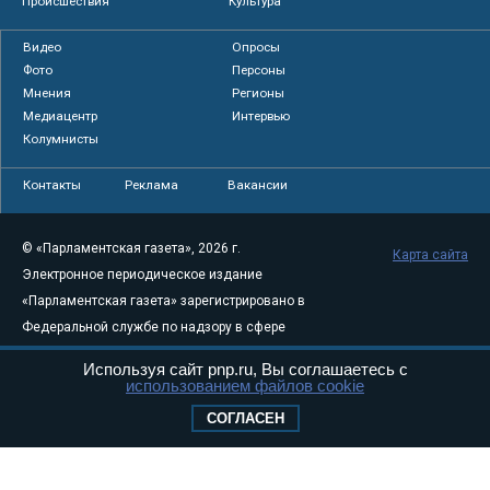
Происшествия
Культура
Видео
Опросы
Фото
Персоны
Мнения
Регионы
Медиацентр
Интервью
Колумнисты
Контакты
Реклама
Вакансии
© «Парламентская газета», 2026 г.
Карта сайта
Электронное периодическое издание
«Парламентская газета» зарегистрировано в
Федеральной службе по надзору в сфере
связи, информационных технологий и
Используя сайт pnp.ru, Вы соглашаетесь с
массовых коммуникаций (Роскомнадзор) 05
использованием файлов cookie
августа 2011 года. 18+
СОГЛАСЕН
Свидетельство о регистрации Эл № ФС77-
46097
Учредитель — АНО «Парламентская газета»