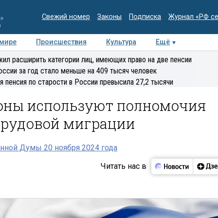
Свежий номер
Законы
Подписка
Журнал «РФ с
ия
и
 мире
Происшествия
Культура
Ещё
Медиацентр
Интервью
Колумнисты
Делова
ил расширить категории лиц, имеющих право на две пенсии
эксперт
оссии за год стало меньше на 409 тысяч человек
я пенсия по старости в России превысила 27,2 тысячи
гионы используют полномочия
трудовой миграции
нной Думы 20 ноября 2024 года
Читать нас в