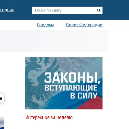
егодня»
Госдума
Совет Федерации
я
Авто
Недвижимость
Технологии
иза
Интересное за неделю