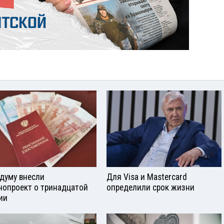
сдуму внесли
Для Visа и Mastercard
нопроект о тринадцатой
определили срок жизни
ии