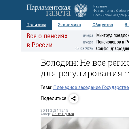
Издание
Федерального Собран
Российской Федераци
Политика
Экономика
Общество
В
Все о пенсиях
Фото
Авторы
Персоны
Мнения
Регионы
Минтруд предлож
вчера
Пенсионеров в Р
вчера
в России
Соцфонд: Средня
05.08.2026
Володин: Не все ре
для регулирования 
Тема:
Пленарное заседание Государстве
Поделиться
20.11.2024 15:15
Автор:
Ольга Шульга