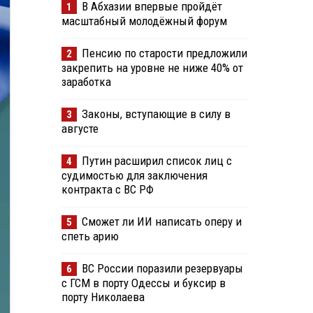
В Абхазии впервые пройдёт
1
масштабный молодёжный форум
Пенсию по старости предложили
2
закрепить на уровне не ниже 40% от
заработка
Законы, вступающие в силу в
3
августе
Путин расширил список лиц с
4
судимостью для заключения
контракта с ВС РФ
Сможет ли ИИ написать оперу и
5
спеть арию
ВС России поразили резервуары
6
с ГСМ в порту Одессы и буксир в
порту Николаева