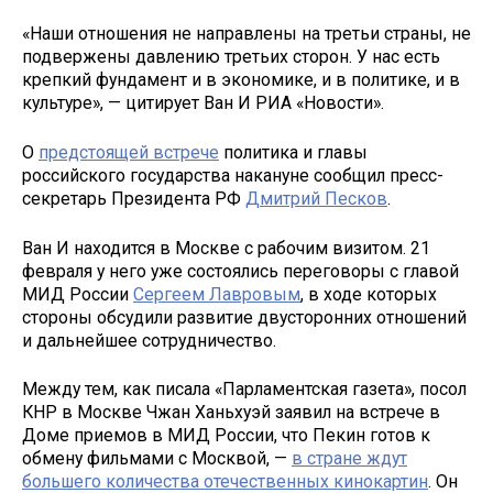
«Наши отношения не направлены на третьи страны, не
подвержены давлению третьих сторон. У нас есть
крепкий фундамент и в экономике, и в политике, и в
культуре», — цитирует Ван И РИА «Новости».
О
предстоящей встрече
политика и главы
российского государства накануне сообщил пресс-
секретарь Президента РФ
Дмитрий Песков
.
Ван И находится в Москве с рабочим визитом. 21
февраля у него уже состоялись переговоры с главой
МИД России
Сергеем Лавровым
, в ходе которых
стороны обсудили развитие двусторонних отношений
и дальнейшее сотрудничество.
Между тем, как писала «Парламентская газета», посол
КНР в Москве Чжан Ханьхуэй заявил на встрече в
Доме приемов в МИД России, что Пекин готов к
обмену фильмами с Москвой, —
в стране ждут
большего количества отечественных кинокартин
. Он