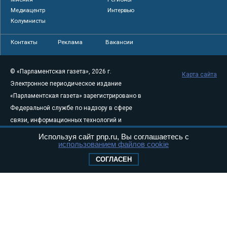
Медиацентр
Интервью
Колумнисты
Контакты
Реклама
Вакансии
© «Парламентская газета», 2026 г.
Карта сайта
Электронное периодическое издание
«Парламентская газета» зарегистрировано в
Федеральной службе по надзору в сфере
связи, информационных технологий и
массовых коммуникаций (Роскомнадзор) 05
Используя сайт pnp.ru, Вы соглашаетесь с
использованием файлов cookie
августа 2011 года. 18+
Свидетельство о регистрации Эл № ФС77-
СОГЛАСЕН
46097
Учредитель — АНО «Парламентская газета»
Исполняющий обязанности главного
редактора — Абдуллаев М.Р.
Тел.: +7 (495) 637–69–79 E-mail:
pg@pnp.ru