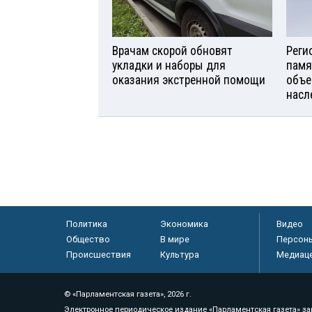
Врачам скорой обновят
Реги
укладки и наборы для
памя
оказания экстренной помощи
объе
насл
Политика
Экономика
Видео
Общество
В мире
Персон
Происшествия
Культура
Медиац
© «Парламентская газета», 2026 г.
Электронное периодическое издание «Парламентская газета» за