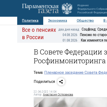
Издание
Федерального Собран
Российской Федераци
Политика
Экономика
Общество
В
Все о пенсиях
Фото
Авторы
Персоны
Мнения
Регионы
Соцфонд: Средн
два дня назад
Пенсию по старо
04.08.2026
в России
Как изменятся п
01.08.2026
В Совете Федерации
Росфинмониторинга
Тема:
Пленарное заседание Совета Феде
Поделиться
22.06.2022 14:04
Автор:
Анастасия Островкова