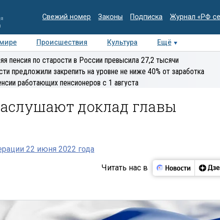
Свежий номер
Законы
Подписка
Журнал «РФ с
ия
и
 мире
Происшествия
Культура
Ещё
Медиацентр
Интервью
Колумнисты
Делова
яя пенсия по старости в России превысила 27,2 тысячи
эксперт
сти предложили закрепить на уровне не ниже 40% от заработка
енсии работающих пенсионеров с 1 августа
 заслушают доклад главы
рации 22 июня 2022 года
Читать нас в