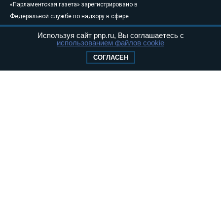
«Парламентская газета» зарегистрировано в
Федеральной службе по надзору в сфере
связи, информационных технологий и
Используя сайт pnp.ru, Вы соглашаетесь с
массовых коммуникаций (Роскомнадзор) 05
использованием файлов cookie
августа 2011 года. 18+
СОГЛАСЕН
Свидетельство о регистрации Эл № ФС77-
46097
Учредитель — АНО «Парламентская газета»
Исполняющий обязанности главного
редактора — Абдуллаев М.Р.
Тел.: +7 (495) 637–69–79 E-mail:
pg@pnp.ru
«Парламентская газета» - официальное еженедельное издание
Федерального Собрания РФ. Издается с 1997 года. Учредители
газеты - Государственная Дума и Совет Федерации РФ. Официальный
публикатор федеральных конституционных законов, федеральных
законов и актов палат Федерального Собрания. «Парламентская
газета» имеет пункты печати и представительства в десяти субъектах
федерации.
Сайт «Парламентской газеты» - это оперативные новости и
достоверная информация о принимаемых в стране законах и