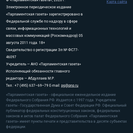
© «Парламентская газета», 2026 г.
Карта сайта
Электронное периодическое издание
«Парламентская газета» зарегистрировано в
Федеральной службе по надзору в сфере
связи, информационных технологий и
массовых коммуникаций (Роскомнадзор) 05
августа 2011 года. 18+
Свидетельство о регистрации Эл № ФС77-
46097
Учредитель — АНО «Парламентская газета»
Исполняющий обязанности главного
редактора — Абдуллаев М.Р.
Тел.: +7 (495) 637–69–79 E-mail:
pg@pnp.ru
«Парламентская газета» - официальное еженедельное издание
Федерального Собрания РФ. Издается с 1997 года. Учредители
газеты - Государственная Дума и Совет Федерации РФ. Официальный
публикатор федеральных конституционных законов, федеральных
законов и актов палат Федерального Собрания. «Парламентская
газета» имеет пункты печати и представительства в десяти субъектах
федерации.