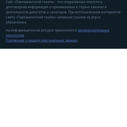
Сайт «Парламентской газеты» - это оперативные новости и
достоверная информация о принимаемых в стране законах и
деятельности депутатов и сенаторов. При использовании материалов
сайта «Парламентской газеты» активная ссылка на pnp.ru
обязательна.
На информационном ресурсе применяются
рекомендательные
технологии
Положение о защите персональных данных