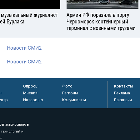
 музыкальный журналист
Армия РФ поразила в порту
ей Бурлака
Черноморск контейнерный
терминал с военными грузами
Новости СМИ2
Новости СМИ2
Опросы
Фото
Контакты
ы
Мнения
Регионы
Реклама
ентр
Интервью
Колумнисты
Вакансии
регистрировано в
 технологий и
8+