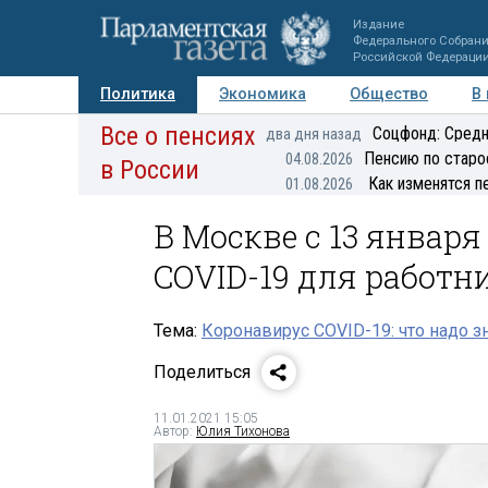
Издание
Федерального Собран
Российской Федераци
Политика
Экономика
Общество
В
Все о пенсиях
Фото
Авторы
Персоны
Мнения
Регионы
Соцфонд: Средн
два дня назад
Пенсию по старо
04.08.2026
в России
Как изменятся п
01.08.2026
В Москве с 13 январ
COVID-19 для работн
Тема:
Коронавирус COVID-19: что надо з
Поделиться
11.01.2021 15:05
Автор:
Юлия Тихонова