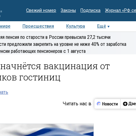
Свежий номер
Законы
Подписка
Журнал «РФ с
ия
и
 мире
Происшествия
Культура
Ещё
Медиацентр
Интервью
Колумнисты
Делова
яя пенсия по старости в России превысила 27,2 тысячи
эксперт
сти предложили закрепить на уровне не ниже 40% от заработка
енсии работающих пенсионеров с 1 августа
я начнётся вакцинация от
иков гостиниц
нать
Читать нас в