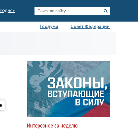
егодня»
Госдума
Совет Федерации
я
Авто
Недвижимость
Технологии
иза
Интересное за неделю