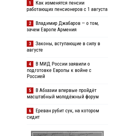
Как изменятся пенсии
1
работающих пенсионеров с 1 августа
Владимир Джабаров — о том,
2
зачем Европе Армения
Законы, вступающие в силу в
3
августе
В МИД России заявили о
4
подготовке Европы к войне с
Россией
В Абхазии впервые пройдёт
5
масштабный молодёжный форум
Ереван рубит сук, на котором
6
сидит