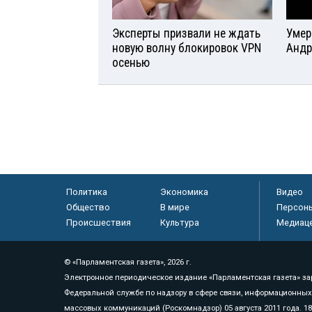
Эксперты призвали не ждать
Умер
новую волну блокировок VPN
Андр
осенью
Политика
Экономика
Видео
Общество
В мире
Персон
Происшествия
Культура
Медиац
© «Парламентская газета», 2026 г.
Электронное периодическое издание «Парламентская газета» за
Федеральной службе по надзору в сфере связи, информационных
массовых коммуникаций (Роскомнадзор) 05 августа 2011 года. 1