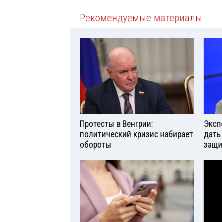
Рекомендуемые материалы
Протесты в Венгрии:
Эксп
политический кризис набирает
дать
обороты
защи