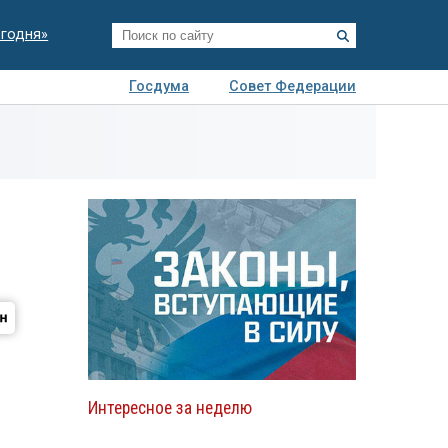
егодня»
Госдума
Совет Федерации
я
Авто
Недвижимость
Технологии
иза
Интересное за неделю