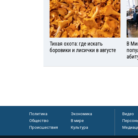
Тихая охота: где искать
В Ми
боровики и лисички в августе
попу
абит
Политика
Экономика
Видео
Общество
В мире
Персон
Происшествия
Культура
Медиац