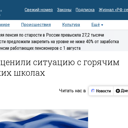
Свежий номер
Законы
Подписка
Журнал «РФ с
ия
и
 мире
Происшествия
Культура
Ещё
Медиацентр
Интервью
Колумнисты
Делова
яя пенсия по старости в России превысила 27,2 тысячи
эксперт
сти предложили закрепить на уровне не ниже 40% от заработка
енсии работающих пенсионеров с 1 августа
ценили ситуацию с горячим
ких школах
Читать нас в