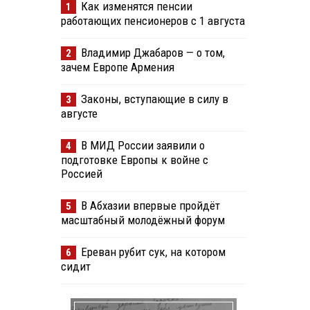
Как изменятся пенсии
1
работающих пенсионеров с 1 августа
Владимир Джабаров — о том,
2
зачем Европе Армения
Законы, вступающие в силу в
3
августе
В МИД России заявили о
4
подготовке Европы к войне с
Россией
В Абхазии впервые пройдёт
5
масштабный молодёжный форум
Ереван рубит сук, на котором
6
сидит