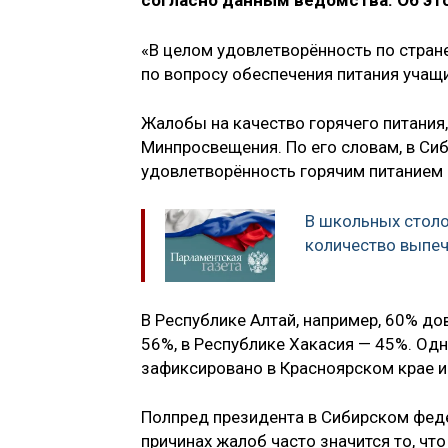
согласно данным ведомства. Об эт
«В целом удовлетворённость по стран
по вопросу обеспечения питания учащ
Жалобы на качество горячего питания,
Минпросвещения. По его словам, в Си
удовлетворённость горячим питанием з
В школьных столо
количество выпеч
В Республике Алтай, например, 60% до
56%, в Республике Хакасия — 45%. Од
зафиксировано в Красноярском крае и
Полпред президента в Сибирском феде
причинах жалоб часто значится то, ч