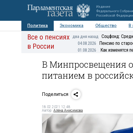
Издание
Федерального Собран
Российской Федераци
Политика
Экономика
Общество
В
Все о пенсиях
Фото
Авторы
Персоны
Мнения
Регионы
Соцфонд: Средн
два дня назад
Пенсию по старо
04.08.2026
в России
Как изменятся п
01.08.2026
В Минпросвещения о
питанием в российс
Поделиться
18.02.2021 12:48
Автор:
Алёна Анисимова