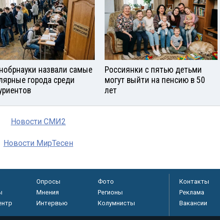
нобрнауки назвали самые
Россиянки с пятью детьми
лярные города среди
могут выйти на пенсию в 50
уриентов
лет
Новости СМИ2
Новости МирТесен
Опросы
Фото
Контакты
ы
Мнения
Регионы
Реклама
ентр
Интервью
Колумнисты
Вакансии