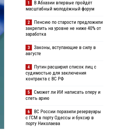
В Абхазии впервые пройдёт
1
масштабный молодёжный форум
Пенсию по старости предложили
2
закрепить на уровне не ниже 40% от
заработка
Законы, вступающие в силу в
3
августе
Путин расширил список лиц с
4
судимостью для заключения
контракта с ВС РФ
Сможет ли ИИ написать оперу и
5
спеть арию
ВС России поразили резервуары
6
с ГСМ в порту Одессы и буксир в
порту Николаева