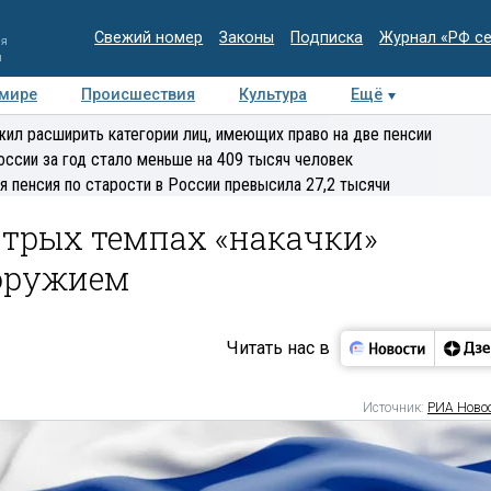
Свежий номер
Законы
Подписка
Журнал «РФ с
ия
и
 мире
Происшествия
Культура
Ещё
Медиацентр
Интервью
Колумнисты
Делова
ил расширить категории лиц, имеющих право на две пенсии
эксперт
оссии за год стало меньше на 409 тысяч человек
я пенсия по старости в России превысила 27,2 тысячи
стрых темпах «накачки»
оружием
Читать нас в
Источник:
РИА Ново