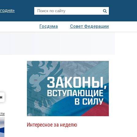
егодня»
Госдума
Совет Федерации
я
Авто
Недвижимость
Технологии
иза
сти
Интересное за неделю