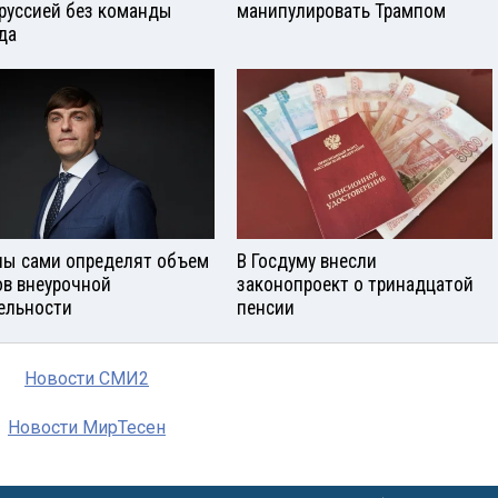
руссией без команды
манипулировать Трампом
да
ы сами определят объем
В Госдуму внесли
ов внеурочной
законопроект о тринадцатой
ельности
пенсии
Новости СМИ2
Новости МирТесен