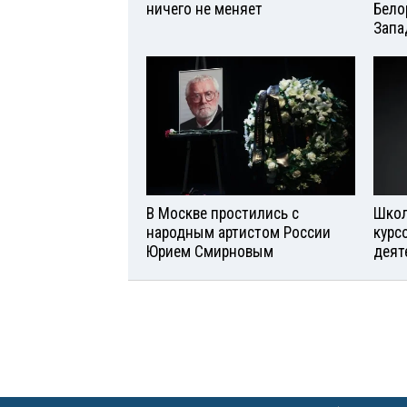
ничего не меняет
Бело
Запа
В Москве простились с
Школ
народным артистом России
курс
Юрием Смирновым
деят