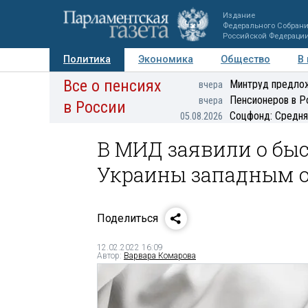
Издание
Федерального Собран
Российской Федераци
Политика
Экономика
Общество
В
Все о пенсиях
Фото
Авторы
Персоны
Мнения
Регионы
Минтруд предлож
вчера
Пенсионеров в Р
вчера
в России
Соцфонд: Средня
05.08.2026
В МИД заявили о бы
Украины западным 
Поделиться
12.02.2022 16:09
Автор:
Варвара Комарова