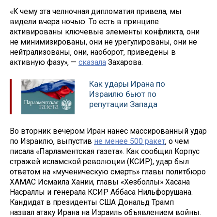
«К чему эта челночная дипломатия привела, мы
видели вчера ночью. То есть в принципе
активированы ключевые элементы конфликта, они
не минимизированы, они не урегулированы, они не
нейтрализованы, они, наоборот, приведены в
активную фазу», —
сказала
Захарова.
Как удары Ирана по
Израилю бьют по
репутации Запада
Во вторник вечером Иран нанес массированный удар
по Израилю, выпустив
не менее 500 ракет
, о чем
писала «Парламентская газета». Как сообщил Корпус
стражей исламской революции (КСИР), удар был
ответом на «мученическую смерть» главы политбюро
ХАМАС Исмаила Хании, главы «Хезболлы» Хасана
Насраллы и генерала КСИР Аббаса Нильфорушана.
Кандидат в президенты США Дональд Трамп
назвал атаку Ирана на Израиль объявлением войны.