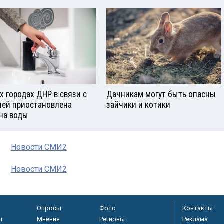
ех городах ДНР в связи с
Дачникам могут быть опасны
ией приостановлена
зайчики и котики
ча воды
Новости СМИ2
Новости СМИ2
Опросы
Фото
Контакты
ы
Мнения
Регионы
Реклама