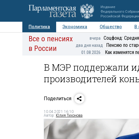
Издание
Федерального Собран
Российской Федераци
Политика
Экономика
Общество
В
Все о пенсиях
Фото
Авторы
Персоны
Мнения
Регионы
Соцфонд: Средня
вчера
Пенсию по стар
два дня назад
в России
Как изменятся п
01.08.2026
В МЭР поддержали и
производителей кон
Поделиться
10.04.2021 16:10
Автор:
Юлия Тихонова