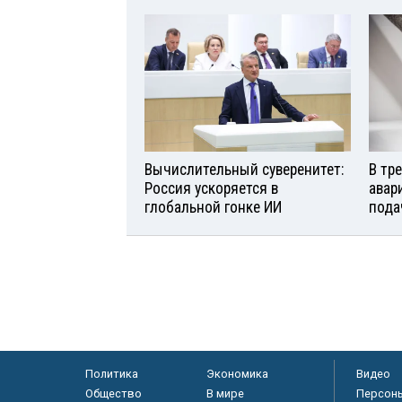
Вычислительный суверенитет:
В тр
Россия ускоряется в
авар
глобальной гонке ИИ
пода
Политика
Экономика
Видео
Общество
В мире
Персон