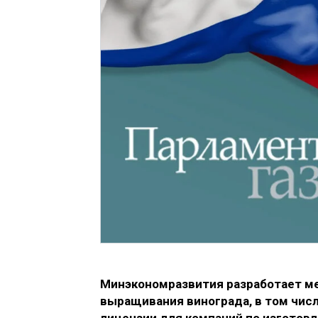
Минэкономразвития разработает ме
выращивания винограда, в том чис