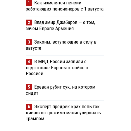
Как изменятся пенсии
1
работающих пенсионеров с 1 августа
Владимир Джабаров — о том,
2
зачем Европе Армения
Законы, вступающие в силу в
3
августе
В МИД России заявили о
4
подготовке Европы к войне с
Россией
Ереван рубит сук, на котором
5
сидит
Эксперт предрек крах попыток
6
киевского режима манипулировать
Трампом