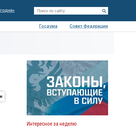
егодня»
Госдума
Совет Федерации
я
Авто
Недвижимость
Технологии
иза
Интересное за неделю