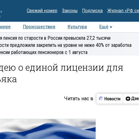
Свежий номер
Законы
Подписка
Журнал «РФ с
ия
и
 мире
Происшествия
Культура
Ещё
Медиацентр
Интервью
Колумнисты
Делова
я пенсия по старости в России превысила 27,2 тысячи
эксперт
ости предложили закрепить на уровне не ниже 40% от заработка
енсии работающих пенсионеров с 1 августа
дею о единой лицензии для
ьяка
Читать нас в