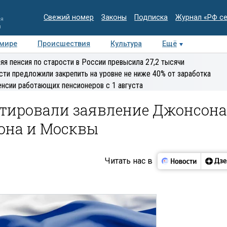
Свежий номер
Законы
Подписка
Журнал «РФ с
ия
и
 мире
Происшествия
Культура
Ещё
Медиацентр
Интервью
Колумнисты
Делова
яя пенсия по старости в России превысила 27,2 тысячи
эксперт
сти предложили закрепить на уровне не ниже 40% от заработка
енсии работающих пенсионеров с 1 августа
тировали заявление Джонсона
она и Москвы
Читать нас в