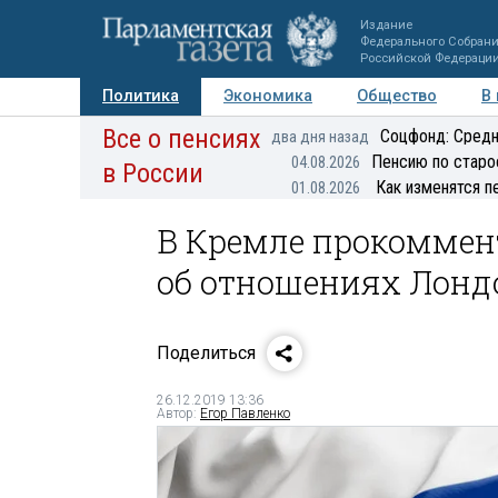
Издание
Федерального Собран
Российской Федераци
Политика
Экономика
Общество
В
Все о пенсиях
Фото
Авторы
Персоны
Мнения
Регионы
Соцфонд: Средн
два дня назад
Пенсию по старо
04.08.2026
в России
Как изменятся п
01.08.2026
В Кремле прокоммен
об отношениях Лонд
Поделиться
26.12.2019 13:36
Автор:
Егор Павленко