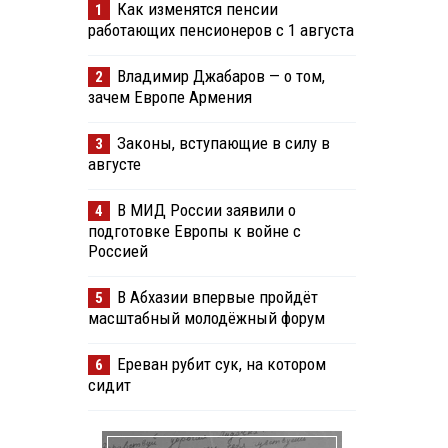
Как изменятся пенсии
1
работающих пенсионеров с 1 августа
Владимир Джабаров — о том,
2
зачем Европе Армения
Законы, вступающие в силу в
3
августе
В МИД России заявили о
4
подготовке Европы к войне с
Россией
В Абхазии впервые пройдёт
5
масштабный молодёжный форум
Ереван рубит сук, на котором
6
сидит