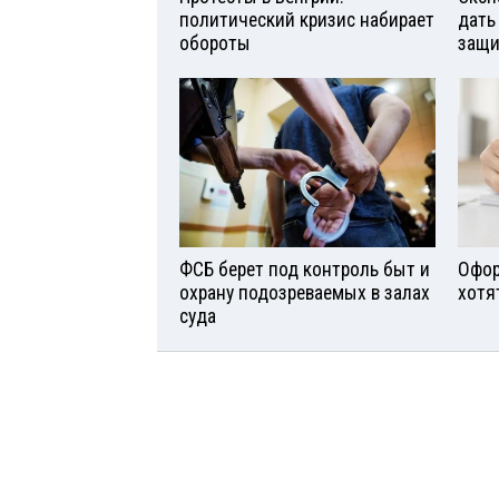
политический кризис набирает
дать
обороты
защи
ФСБ берет под контроль быт и
Офор
охрану подозреваемых в залах
хотя
суда