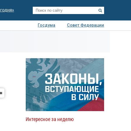
егодня»
Госдума
Совет Федерации
я
Авто
Недвижимость
Технологии
иза
Интересное за неделю