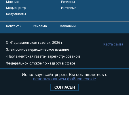
Мнения
Регионы
Медиацентр
Интервью
Колумнисты
Контакты
Реклама
Вакансии
© «Парламентская газета», 2026 г.
Карта сайта
Электронное периодическое издание
«Парламентская газета» зарегистрировано в
Федеральной службе по надзору в сфере
связи, информационных технологий и
Используя сайт pnp.ru, Вы соглашаетесь с
массовых коммуникаций (Роскомнадзор) 05
использованием файлов cookie
августа 2011 года. 18+
СОГЛАСЕН
Свидетельство о регистрации Эл № ФС77-
46097
Учредитель — АНО «Парламентская газета»
Исполняющий обязанности главного
редактора — Абдуллаев М.Р.
Тел.: +7 (495) 637–69–79 E-mail:
pg@pnp.ru