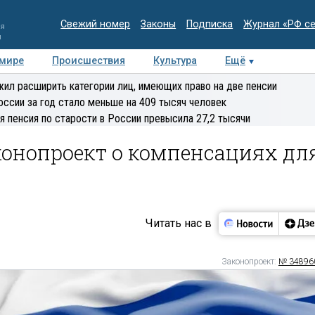
Свежий номер
Законы
Подписка
Журнал «РФ с
ия
и
 мире
Происшествия
Культура
Ещё
Медиацентр
Интервью
Колумнисты
Делова
ил расширить категории лиц, имеющих право на две пенсии
эксперт
оссии за год стало меньше на 409 тысяч человек
я пенсия по старости в России превысила 27,2 тысячи
конопроект о компенсациях дл
Читать нас в
Законопроект:
№ 34896