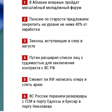
В Абхазии впервые пройдёт
1
масштабный молодёжный форум
Пенсию по старости предложили
2
закрепить на уровне не ниже 40% от
заработка
Законы, вступающие в силу в
3
августе
Путин расширил список лиц с
4
судимостью для заключения
контракта с ВС РФ
Сможет ли ИИ написать оперу и
5
спеть арию
ВС России поразили резервуары
6
с ГСМ в порту Одессы и буксир в
порту Николаева