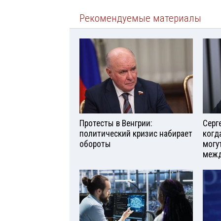
Рекомендуемые материалы
Протесты в Венгрии:
Серг
политический кризис набирает
когд
обороты
могу
межд