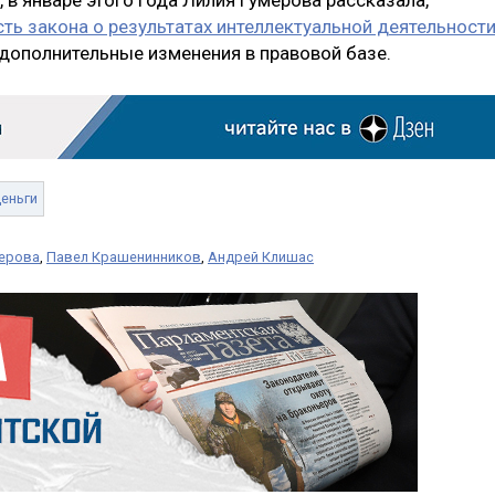
 в январе этого года Лилия Гумерова рассказала,
ть закона о результатах интеллектуальной деятельност
 дополнительные изменения в правовой базе.
еньги
мерова
,
Павел Крашенинников
,
Андрей Клишас