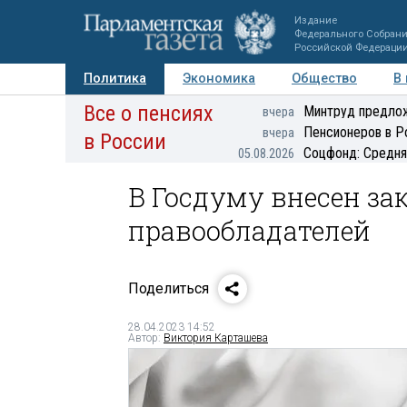
Издание
Федерального Собран
Российской Федераци
Политика
Экономика
Общество
В
Все о пенсиях
Фото
Авторы
Персоны
Мнения
Регионы
Минтруд предлож
вчера
Пенсионеров в Р
вчера
в России
Соцфонд: Средня
05.08.2026
В Госдуму внесен за
правообладателей
Поделиться
28.04.2023 14:52
Автор:
Виктория Карташева