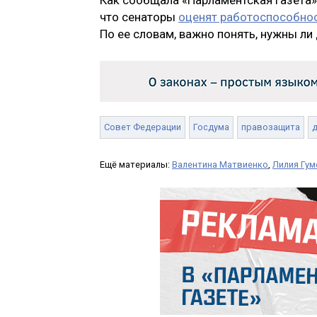
Как сообщала «Парламентская газета»,
что сенаторы
оценят работоспособнос
По ее словам, важно понять, нужны ли
Совет Федерации
Госдума
правозащита
д
Ещё материалы:
Валентина Матвиенко
,
Лилия Гу