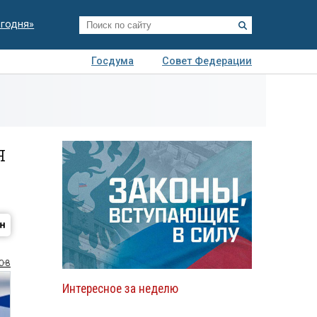
егодня»
Госдума
Совет Федерации
я
Авто
Недвижимость
Технологии
иза
я
0-8
Интересное за неделю