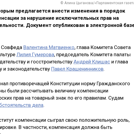
© Алина Цыганова/«Парламентская газет
торым предлагается внести изменения в порядок
енсации за нарушение исключительных прав на
ельности. Документ опубликован в электронной баз
р Совфеда
Валентина Матвиенко
, глава Комитета Совета
ультуре
Лилия Гумерова
, председатель Комитета палаты
дательству и госстроительству
Андрей Клишас
и глава
у и законодательству
Павел Крашенинников
.
знал противоречащей Конституции норму Гражданского
жны были рассчитывать величину компенсации
ских прав на товарный знак по его правилам. Судам
обстоятельств дела
.
ститут компенсации сыграл свою положительную роль,
тировке. В частности, компенсация должна быть