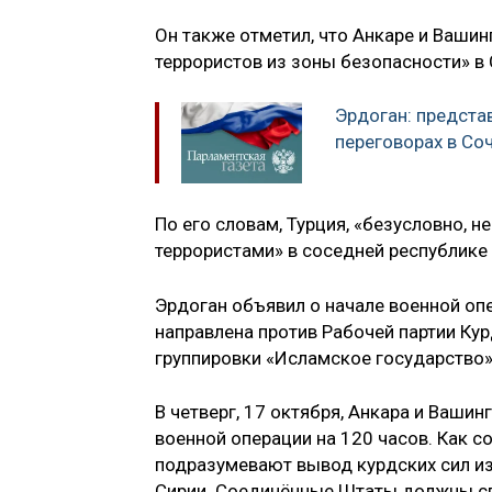
Он также отметил, что Анкаре и Ваши
террористов из зоны безопасности» в
Эрдоган: представ
переговорах в Со
По его словам, Турция, «безусловно, н
террористами» в соседней республике 
Эрдоган объявил о начале военной оп
направлена против Рабочей партии Ку
группировки «Исламское государство»
В четверг, 17 октября, Анкара и Ваши
военной операции на 120 часов. Как 
подразумевают вывод курдских сил из
Сирии. Соединённые Штаты должны сп