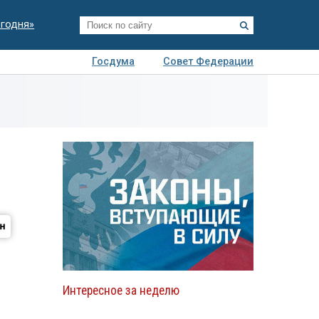
егодня»
Госдума
Совет Федерации
я
Авто
Недвижимость
Технологии
иза
н
Интересное за неделю