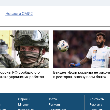
Новости СМИ2
ороны РФ сообщило о
Вендел: «Если команда не захоч
атаке украинских роботов
в ресторан, оплачу всем баню»
Опросы
Фото
Контакты
ы
Мнения
Регионы
Реклама
ентр
Интервью
Колумнисты
Вакансии