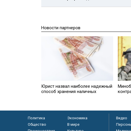
Новости партнеров
Юрист нaзвал наиболее надежный
Миноб
способ хранения наличных
контр
Политика
Экономика
Видео
Общество
В мире
Персон
Происшествия
Культура
Медиац