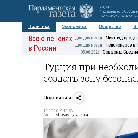
Издание
Федерального Собран
Российской Федераци
Политика
Экономика
Общество
В
Все о пенсиях
Фото
Авторы
Персоны
Мнения
Регионы
Минтруд предло
два дня назад
Пенсионеров в 
два дня назад
в России
Соцфонд: Средня
05.08.2026
Турция при необход
создать зону безопа
Поделиться
18.10.2019 18:58
Автор:
Марьям Гулалиева