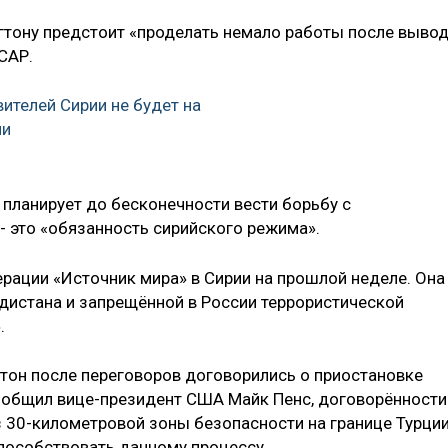
нгтону предстоит «проделать немало работы после выво
 САР.
ителей Сирии не будет на
чи
е планирует до бесконечности вести борьбу с
- это «обязанность сирийского режима».
ерации «Источник мира» в Сирии на прошлой неделе. Она
рдистана и запрещённой в России террористической
.
нгтон после переговоров договорились о приостановке
сообщил вице-президент США Майк Пенс, договорённости
 30-километровой зоны безопасности на границе Турции
особствовать данному процессу.