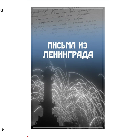
да
 и