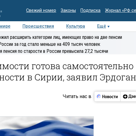
Свежий номер
Законы
Подписка
Журнал «РФ с
ия
и
 мире
Происшествия
Культура
Ещё
Медиацентр
Интервью
Колумнисты
Делова
жил расширить категории лиц, имеющих право на две пенсии
эксперт
России за год стало меньше на 409 тысяч человек
я пенсия по старости в России превысила 27,2 тысячи
имости готова самостоятельно
сности в Сирии, заявил Эрдога
Читать нас в