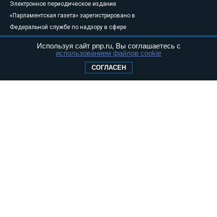
Электронное периодическое издание
«Парламентская газета» зарегистрировано в
Федеральной службе по надзору в сфере
связи, информационных технологий и
Используя сайт pnp.ru, Вы соглашаетесь с
массовых коммуникаций (Роскомнадзор) 05
использованием файлов cookie
августа 2011 года. 18+
СОГЛАСЕН
Свидетельство о регистрации Эл № ФС77-
46097
Учредитель — АНО «Парламентская газета»
Исполняющий обязанности главного
редактора — Абдуллаев М.Р.
Тел.: +7 (495) 637–69–79 E-mail:
pg@pnp.ru
«Парламентская газета» - официальное еженедельное издание
Федерального Собрания РФ. Издается с 1997 года. Учредители
газеты - Государственная Дума и Совет Федерации РФ. Официальный
публикатор федеральных конституционных законов, федеральных
законов и актов палат Федерального Собрания. «Парламентская
газета» имеет пункты печати и представительства в десяти субъектах
федерации.
Сайт «Парламентской газеты» - это оперативные новости и