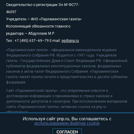
Свидетельство о регистрации Эл № ФС77-
46097
Учредитель — АНО «Парламентская газета»
Исполняющий обязанности главного
редактора — Абдуллаев М.Р.
Тел.: +7 (495) 637–69–79 E-mail:
pg@pnp.ru
«Парламентская газета» - официальное еженедельное издание
Федерального Собрания РФ. Издается с 1997 года. Учредители
газеты - Государственная Дума и Совет Федерации РФ. Официальный
публикатор федеральных конституционных законов, федеральных
законов и актов палат Федерального Собрания. «Парламентская
газета» имеет пункты печати и представительства в десяти субъектах
федерации.
Сайт «Парламентской газеты» - это оперативные новости и
достоверная информация о принимаемых в стране законах и
деятельности депутатов и сенаторов. При использовании материалов
сайта «Парламентской газеты» активная ссылка на pnp.ru
обязательна.
Используя сайт pnp.ru, Вы соглашаетесь с
На информационном ресурсе применяются
рекомендательные
использованием файлов cookie
технологии
Положение о защите персональных данных
СОГЛАСЕН