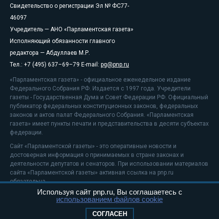
Свидетельство о регистрации Эл № ФС77-
46097
Учредитель — АНО «Парламентская газета»
Исполняющий обязанности главного
редактора — Абдуллаев М.Р.
Тел.: +7 (495) 637–69–79 E-mail:
pg@pnp.ru
«Парламентская газета» - официальное еженедельное издание
Федерального Собрания РФ. Издается с 1997 года. Учредители
газеты - Государственная Дума и Совет Федерации РФ. Официальный
публикатор федеральных конституционных законов, федеральных
законов и актов палат Федерального Собрания. «Парламентская
газета» имеет пункты печати и представительства в десяти субъектах
федерации.
Сайт «Парламентской газеты» - это оперативные новости и
достоверная информация о принимаемых в стране законах и
деятельности депутатов и сенаторов. При использовании материалов
сайта «Парламентской газеты» активная ссылка на pnp.ru
обязательна.
Используя сайт pnp.ru, Вы соглашаетесь с
На информационном ресурсе применяются
рекомендательные
использованием файлов cookie
технологии
Положение о защите персональных данных
СОГЛАСЕН