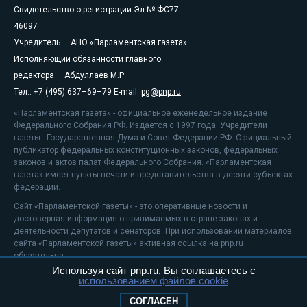
Свидетельство о регистрации Эл № ФС77-
46097
Учредитель — АНО «Парламентская газета»
Исполняющий обязанности главного
редактора — Абдуллаев М.Р.
Тел.: +7 (495) 637–69–79 E-mail:
pg@pnp.ru
«Парламентская газета» - официальное еженедельное издание
Федерального Собрания РФ. Издается с 1997 года. Учредители
газеты - Государственная Дума и Совет Федерации РФ. Официальный
публикатор федеральных конституционных законов, федеральных
законов и актов палат Федерального Собрания. «Парламентская
газета» имеет пункты печати и представительства в десяти субъектах
федерации.
Сайт «Парламентской газеты» - это оперативные новости и
достоверная информация о принимаемых в стране законах и
деятельности депутатов и сенаторов. При использовании материалов
сайта «Парламентской газеты» активная ссылка на pnp.ru
обязательна.
Используя сайт pnp.ru, Вы соглашаетесь с
На информационном ресурсе применяются
рекомендательные
использованием файлов cookie
технологии
Положение о защите персональных данных
СОГЛАСЕН