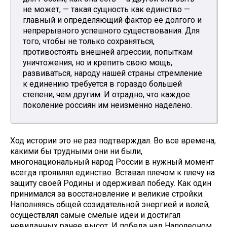
не может, — такая сущность как единство —
главный и определяющий фактор ее долгого и
непрерывного успешного существования. Для
того, чтобы не только сохраняться,
противостоять внешней агрессии, попыткам
уничтожения, но и крепить свою мощь,
развиваться, народу нашей страны стремление
к единению требуется в гораздо большей
степени, чем другим. И отрадно, что каждое
поколение россиян им неизменно наделено.
Ход истории это не раз подтверждал. Во все времена,
какими бы трудными они ни были,
многонациональный народ России в нужный момент
всегда проявлял единство. Вставал плечом к плечу на
защиту своей Родины и одерживал победу. Как один
принимался за восстановление и великие стройки.
Наполняясь общей созидательной энергией и волей,
осуществлял самые смелые идеи и достигал
невиданных ранее высот. И победа над Наполеоном